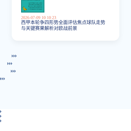
2026-07-09 10:10:23
西甲本轮争四形势全面评估焦点球队走势
与关键赛果解析对欧战前景