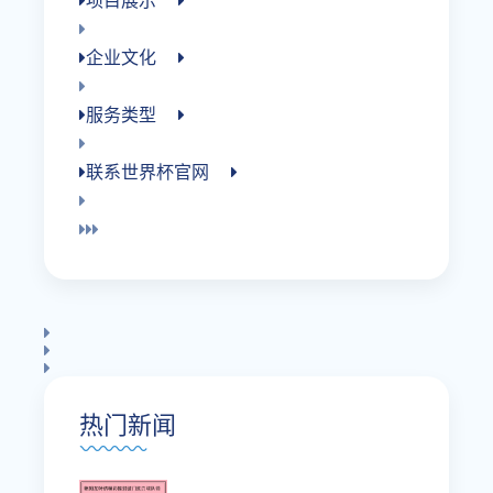
项目展示
企业文化
服务类型
联系世界杯官网
热门新闻