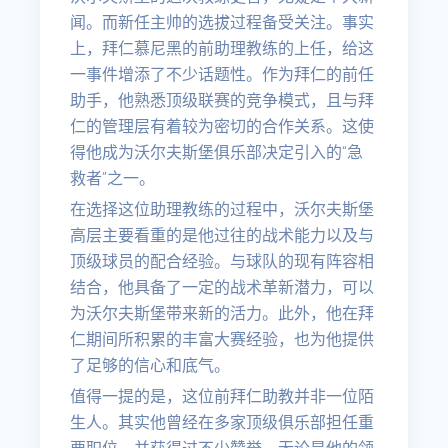
闻。而新任主帅的选拔过程备受关注。事实
上，拜仁慕尼黑的前助理教练的上任，给这
一事件增添了不少话题性。作为拜仁的前任
助手，他熟悉顶级联赛的竞争模式，且与拜
仁的管理层有着较为密切的合作关系。这使
得他成为沃尔夫斯堡俱乐部决定引入的“急
救者”之一。
在选择这位助理教练的过程中，沃尔夫斯堡
高层主要看重的是他过往的战术能力以及与
顶级球员的配合经验。与球队的现有阵容相
结合，他具备了一定的战术革新潜力，可以
为沃尔夫斯堡带来新的活力。此外，他在拜
仁期间所积累的丰富大赛经验，也为他提供
了足够的信心和底气。
值得一提的是，这位前拜仁助教并非一位陌
生人。其实他曾经在多家顶级俱乐部担任重