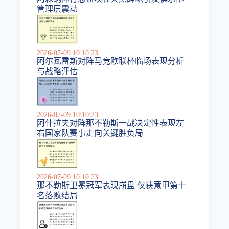
管理层震动
2026-07-09 10:10:23
阿尔瓦雷斯对阵马竞欧联杯临场表现分析
与战略评估
2026-07-09 10:10:23
阿什拉夫对阵那不勒斯一战决定性表现左
右国家队赛事走向关键胜负局
2026-07-09 10:10:23
那不勒斯卫冕冠军表现崩盘 仅获意甲第十
名落败结局