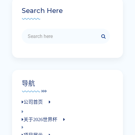
Search Here
导航
公司首页
关于2026世界杯