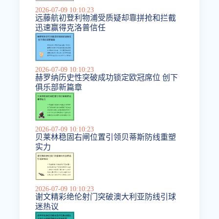
2026-07-09 10:10:23
远藤航初登利物浦受质疑却靠拼抢和拦截
迅速赢得克洛普信任
2026-07-09 10:10:23
赫罗纳历史性突破成功锁定欧冠席位 创下
俱乐部新篇章
2026-07-09 10:10:23
贝莱林稳固右闸位置引领贝蒂斯防线重塑
实力
2026-07-09 10:10:23
谢文精彩绝伦射门突破澳大利亚防线引球
迷热议