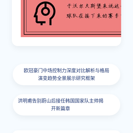
欧冠豪门中场控制力深度对比解析与格局
演变趋势全景展示研究框架
洪明甫告别蔚山后接任韩国国家队主帅揭
开新篇章