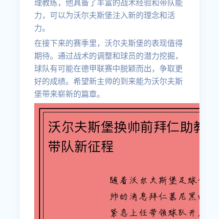
理教练，他具备了丰富的战术经验和带队能
力，可以为沃尔夫斯堡注入新的理念和活
力。
在接下来的赛季里，沃尔夫斯堡的表现值得
期待。通过战术的调整和球员的潜力挖掘，
球队有可能在德甲联赛中脱颖而出，争取更
好的成绩。希望新主帅的到来能为沃尔夫斯
堡带来崭新的篇章。