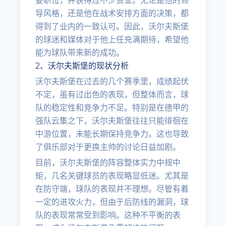
要职位，并获得过不少赞誉。无论是他的领
导风格，还是他在战术安排方面的决策，都
得到了业内的一致认可。因此，沃尔夫斯堡
的球迷和媒体对于他上任充满期待，希望他
能为球队带来新的成功。
2、沃尔夫斯堡的现状分析
沃尔夫斯堡在过去的几个赛季里，成绩起伏
不定，虽有过出色的表现，但整体而言，球
队的稳定性和竞争力不足。特别是在德甲的
强队云集之下，沃尔夫斯堡往往只能徘徊在
中游位置，未能长期保持竞争力。这也导致
了俱乐部对于更换主帅的讨论日益加剧。
目前，沃尔夫斯堡的阵容整体实力中规中
矩，几名关键球员的表现略显低迷。尤其是
在防守端，球队的表现并不理想。尽管有着
一定的进攻火力，但由于后防线的漏洞，球
队的表现常常受到影响。这种不平衡的表