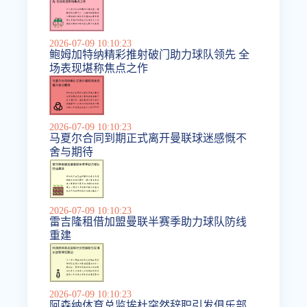
2026-07-09 10:10:23
鲍姆加特纳精彩推射破门助力球队领先 全
场表现堪称焦点之作
2026-07-09 10:10:23
马夏尔合同到期正式离开曼联球迷感慨不
舍与期待
2026-07-09 10:10:23
雷吉隆租借加盟曼联半赛季助力球队防线
重建
2026-07-09 10:10:23
阿森纳体育总监埃杜突然辞职引发俱乐部