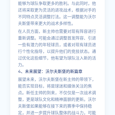
能够为球队争取更多的胜利。与此同时，他
还将采取更为灵活的进攻战术，根据对手的
不同特点灵活调整打法。这一调整能为沃尔
夫斯堡带来更大的战术多样性。
在人员方面，新主帅也需要对现有阵容进行
重新调整。可能会通过调整首发阵容、引进
一些有潜力的年轻球员，或者对现有球员进
行个性化指导，以提升他们的竞技状态。通
过优化这些细节，他有望为球队注入新的活
力。
4、未来展望：沃尔夫斯堡的新篇章
展望未来，沃尔夫斯堡在新主帅的带领下，
能否实现目标，将是球迷和媒体关注的焦
点。新任主帅的到来，不仅仅是一次战术调
整，更是球队文化和精神面貌的更新。沃尔
夫斯堡如果能够在接下来的赛季中保持稳
定，并进一步提升球队整体的战斗力，可能