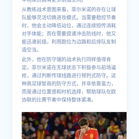
从教练战术意图来看，菲尔米诺的存在让球
队能够灵活切换进攻模式。当需要稳控节奏
时，他会主动降低站位，通过连续短传消耗
对手体能；而在需要提速冲击防线时，他又
能迅速前插，利用跑位为边路和后排队友制
造空当。
此外，他在防守端的战术执行同样值得肯
定。菲尔米诺在无球状态下积极参与前场逼
抢，通过判断传球线路进行预判式防守。这
种高足球智商的防守方式，并非依靠蛮力，
而是通过位置感和时机选择，帮助球队在欧
协联的比赛节奏中保持整体紧凑。