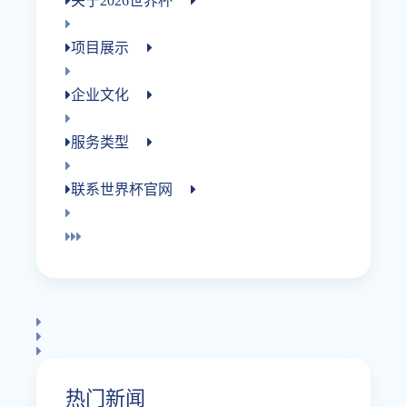
关于2026世界杯
项目展示
企业文化
服务类型
联系世界杯官网
热门新闻