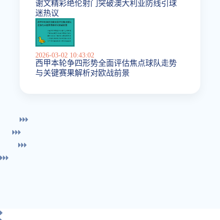
谢文精彩绝伦射门突破澳大利亚防线引球
迷热议
2026-03-02 10:43:02
西甲本轮争四形势全面评估焦点球队走势
与关键赛果解析对欧战前景