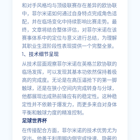
和对手风格均与顶级联赛存在差异的欧协联
中，菲尔米诺如何通过自身特点完成角色适
配，并在临场变化中持续影响比赛走势。最
终，文章将结合整体评估，对菲尔米诺在该
赛事体系中的定位与意义进行总结，为理解
其职业生涯阶段性表现提供一个完整全景。
1、技术细节呈现
从技术层面观察菲尔米诺在英格兰欧协联的
临场发挥，可以发现其基本功依然保持着极
高的完成度。无论是在高压逼抢下的第一脚
触球，还是在狭小空间内完成转身与分球，
他都展现出成熟前锋应有的稳定性。这种稳
定性并不依赖于爆发力，而更多来自对身体
平衡和触球力度的精准控制。
足球世界杯
在传接配合方面，菲尔米诺的技术优势尤为
突出。他善于利用脚内侧完成快速、隐蔽的