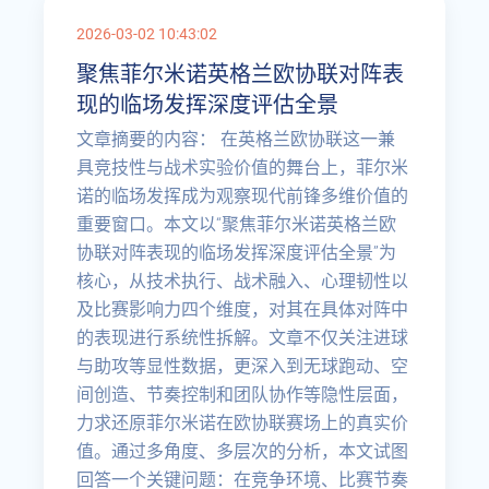
2026-03-02 10:43:02
聚焦菲尔米诺英格兰欧协联对阵表
现的临场发挥深度评估全景
文章摘要的内容： 在英格兰欧协联这一兼
具竞技性与战术实验价值的舞台上，菲尔米
诺的临场发挥成为观察现代前锋多维价值的
重要窗口。本文以“聚焦菲尔米诺英格兰欧
协联对阵表现的临场发挥深度评估全景”为
核心，从技术执行、战术融入、心理韧性以
及比赛影响力四个维度，对其在具体对阵中
的表现进行系统性拆解。文章不仅关注进球
与助攻等显性数据，更深入到无球跑动、空
间创造、节奏控制和团队协作等隐性层面，
力求还原菲尔米诺在欧协联赛场上的真实价
值。通过多角度、多层次的分析，本文试图
回答一个关键问题：在竞争环境、比赛节奏