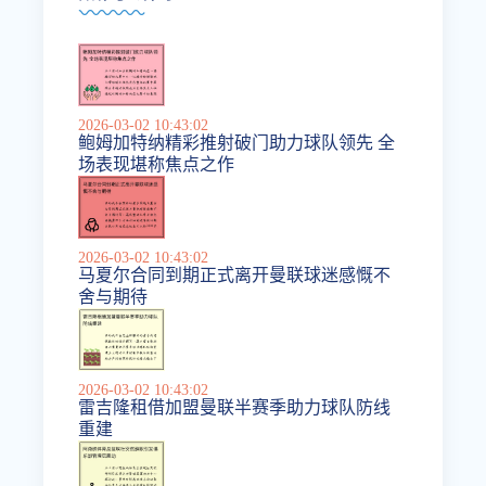
2026-03-02 10:43:02
鲍姆加特纳精彩推射破门助力球队领先 全
场表现堪称焦点之作
2026-03-02 10:43:02
马夏尔合同到期正式离开曼联球迷感慨不
舍与期待
2026-03-02 10:43:02
雷吉隆租借加盟曼联半赛季助力球队防线
重建