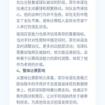
在比分胶着或球队被动的阶段，菲尔米诺往
往通过主动要球和频繁移动，向队友传递信
心。他的这种行为并不张扬，却在无形中稳
定了全队节奏，避免比赛陷入盲目长传或个
人单打的混乱状态。
临场应变能力也是评估其表现的重要指标。
当对手针对性限制中路空间时，菲尔米诺会
及时调整站位，更多向边肋部活动；当球队
需要加强禁区威胁时，他又能迅速前压。这
种基于比赛阅读能力的即时调整，体现了他
作为老将的价值。
4、整体比赛影响
从整体比赛影响力来看，菲尔米诺在英格兰
欧协联中的作用并不总是直接体现在数据榜
单上，但却深刻影响着比赛走向。他通过不
断的跑动和策应，让对手防线始终处于被牵
制状态，为其他攻击点创造发挥空间。