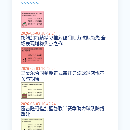
2026-03-03 10:42:24
鲍姆加特纳精彩推射破门助力球队领先 全
场表现堪称焦点之作
2026-03-03 10:42:24
马夏尔合同到期正式离开曼联球迷感慨不
舍与期待
2026-03-03 10:42:24
雷吉隆租借加盟曼联半赛季助力球队防线
重建