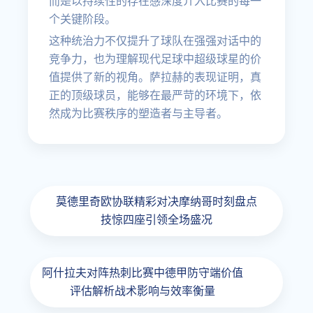
而是以持续性的存在感深度介入比赛的每一
个关键阶段。
这种统治力不仅提升了球队在强强对话中的
竞争力，也为理解现代足球中超级球星的价
值提供了新的视角。萨拉赫的表现证明，真
正的顶级球员，能够在最严苛的环境下，依
然成为比赛秩序的塑造者与主导者。
莫德里奇欧协联精彩对决摩纳哥时刻盘点
技惊四座引领全场盛况
阿什拉夫对阵热刺比赛中德甲防守端价值
评估解析战术影响与效率衡量