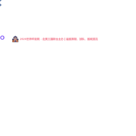
2026年国际足联世界杯官方中文网站是由国际足球
联合会主办的全球顶级足球赛事，每四年举办一
届。作为世界范围内最具影响力的体育盛会，世界
杯汇聚各国顶尖国家队，通过激烈角逐争夺象征足
球最高荣誉的大力神杯。这项赛事不仅是体育竞技
的巅峰舞台，更是促进全球文化交流与民族团结的
重要平台。