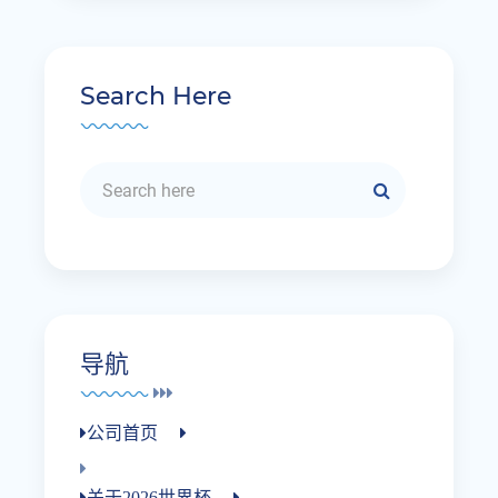
Search Here
导航
公司首页
关于2026世界杯