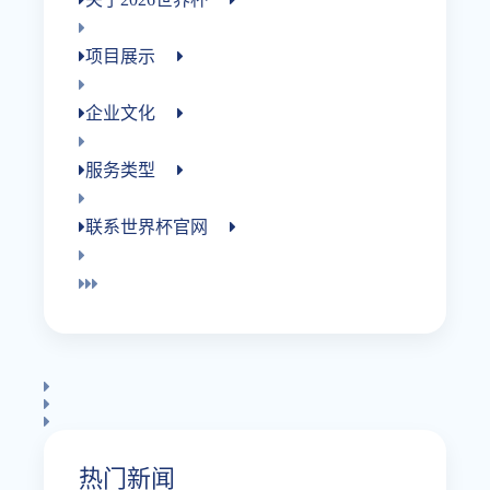
项目展示
企业文化
服务类型
联系世界杯官网
热门新闻