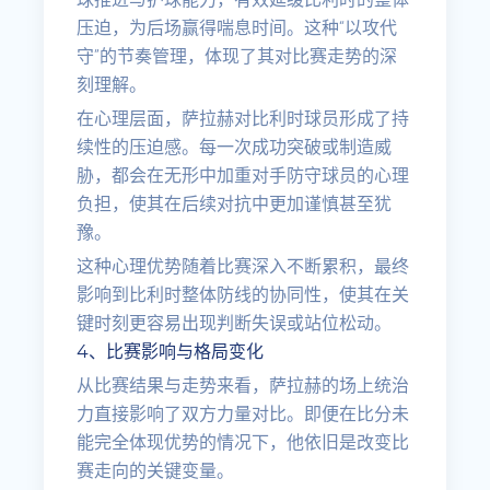
压迫，为后场赢得喘息时间。这种“以攻代
守”的节奏管理，体现了其对比赛走势的深
刻理解。
在心理层面，萨拉赫对比利时球员形成了持
续性的压迫感。每一次成功突破或制造威
胁，都会在无形中加重对手防守球员的心理
负担，使其在后续对抗中更加谨慎甚至犹
豫。
这种心理优势随着比赛深入不断累积，最终
影响到比利时整体防线的协同性，使其在关
键时刻更容易出现判断失误或站位松动。
4、比赛影响与格局变化
从比赛结果与走势来看，萨拉赫的场上统治
力直接影响了双方力量对比。即便在比分未
能完全体现优势的情况下，他依旧是改变比
赛走向的关键变量。