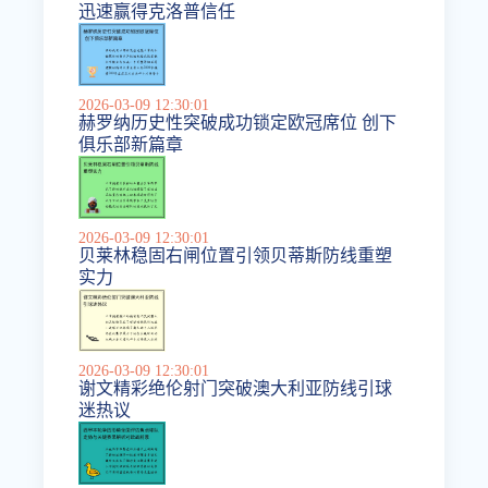
迅速赢得克洛普信任
2026-03-09 12:30:01
赫罗纳历史性突破成功锁定欧冠席位 创下
俱乐部新篇章
2026-03-09 12:30:01
贝莱林稳固右闸位置引领贝蒂斯防线重塑
实力
2026-03-09 12:30:01
谢文精彩绝伦射门突破澳大利亚防线引球
迷热议