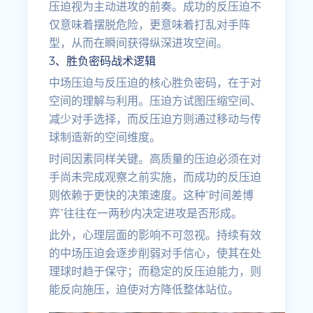
压迫视为主动进攻的前奏。成功的反压迫不
仅意味着摆脱危险，更意味着打乱对手阵
型，从而在瞬间获得纵深进攻空间。
3、胜负密码战术逻辑
中场压迫与反压迫的核心胜负密码，在于对
空间的理解与利用。压迫方试图压缩空间、
减少对手选择，而反压迫方则通过移动与传
球制造新的空间维度。
时间因素同样关键。高质量的压迫必须在对
手尚未完成观察之前实施，而成功的反压迫
则依赖于更快的决策速度。这种“时间差博
弈”往往在一两秒内决定进攻是否形成。
此外，心理层面的影响不可忽视。持续有效
的中场压迫会逐步削弱对手信心，使其在处
理球时趋于保守；而稳定的反压迫能力，则
能反向施压，迫使对方降低整体站位。