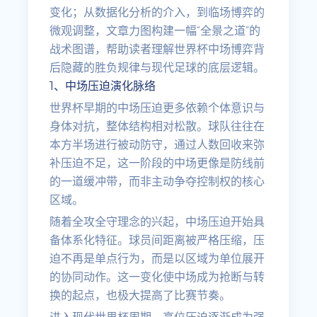
变化；从数据化分析的介入，到临场博弈的
微观调整，文章力图构建一幅“全景之道”的
战术图谱，帮助读者理解世界杯中场博弈背
后隐藏的胜负规律与现代足球的底层逻辑。
1、中场压迫演化脉络
世界杯早期的中场压迫更多依赖个体意识与
身体对抗，整体结构相对松散。球队往往在
本方半场进行被动防守，通过人数回收来弥
补压迫不足，这一阶段的中场更像是防线前
的一道缓冲带，而非主动争夺控制权的核心
区域。
随着全攻全守理念的兴起，中场压迫开始具
备体系化特征。球员间距离被严格压缩，压
迫不再是单点行为，而是以区域为单位展开
的协同动作。这一变化使中场成为抢断与转
换的起点，也极大提高了比赛节奏。