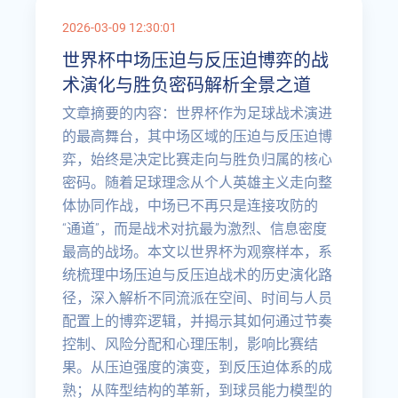
2026-03-09 12:30:01
世界杯中场压迫与反压迫博弈的战
术演化与胜负密码解析全景之道
文章摘要的内容：世界杯作为足球战术演进
的最高舞台，其中场区域的压迫与反压迫博
弈，始终是决定比赛走向与胜负归属的核心
密码。随着足球理念从个人英雄主义走向整
体协同作战，中场已不再只是连接攻防的
“通道”，而是战术对抗最为激烈、信息密度
最高的战场。本文以世界杯为观察样本，系
统梳理中场压迫与反压迫战术的历史演化路
径，深入解析不同流派在空间、时间与人员
配置上的博弈逻辑，并揭示其如何通过节奏
控制、风险分配和心理压制，影响比赛结
果。从压迫强度的演变，到反压迫体系的成
熟；从阵型结构的革新，到球员能力模型的