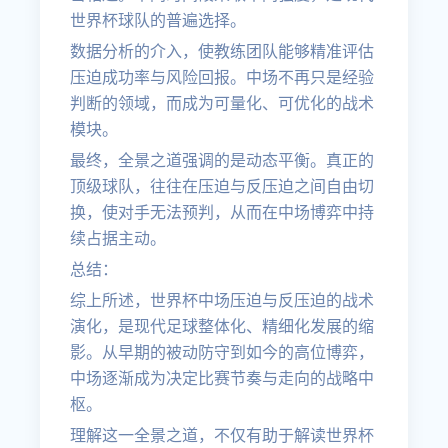
世界杯球队的普遍选择。
数据分析的介入，使教练团队能够精准评估
压迫成功率与风险回报。中场不再只是经验
判断的领域，而成为可量化、可优化的战术
模块。
最终，全景之道强调的是动态平衡。真正的
顶级球队，往往在压迫与反压迫之间自由切
换，使对手无法预判，从而在中场博弈中持
续占据主动。
总结：
综上所述，世界杯中场压迫与反压迫的战术
演化，是现代足球整体化、精细化发展的缩
影。从早期的被动防守到如今的高位博弈，
中场逐渐成为决定比赛节奏与走向的战略中
枢。
理解这一全景之道，不仅有助于解读世界杯