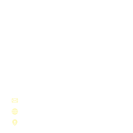
公司首页
关于2026世界杯
项目展示
企业文化
服务类型
联系世界杯官网
Contact Us
+13594780151
discouraging@icloud.com
https://online--2026shijiebei.com
武夷山市仪袜星海290号