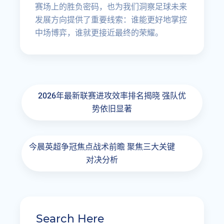
赛场上的胜负密码，也为我们洞察足球未来
发展方向提供了重要线索：谁能更好地掌控
中场博弈，谁就更接近最终的荣耀。
2026年最新联赛进攻效率排名揭晓 强队优
势依旧显著
今晨英超争冠焦点战术前瞻 聚焦三大关键
对决分析
Search Here