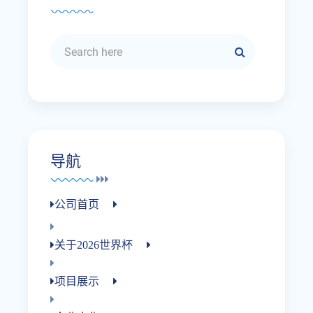
导航
公司首页
关于2026世界杯
项目展示