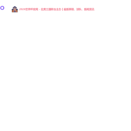
2026年国际足联世界杯官方中文网站是由国际足球
联合会主办的全球顶级足球赛事，每四年举办一
届。作为世界范围内最具影响力的体育盛会，世界
杯汇聚各国顶尖国家队，通过激烈角逐争夺象征足
球最高荣誉的大力神杯。这项赛事不仅是体育竞技
的巅峰舞台，更是促进全球文化交流与民族团结的
重要平台。
导航