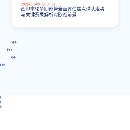
2026-03-09 12:30:01
西甲本轮争四形势全面评估焦点球队走势
与关键赛果解析对欧战前景