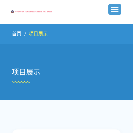
首页
项目展示
项目展示