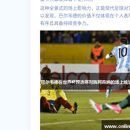
这种全景式的场上影响力，正是现代足球对
以发现，巴尔韦德的价值不仅体现在个人表
有序且具备持续竞争力。