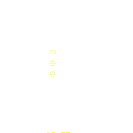
航
Contact Us
+13594780151
公司首页
关于2026世界杯
discouraging@icloud.com
项目展示
企业文化
https://online--2026shijiebei.com
服务类型
联系世界杯官网
武夷山市仪袜星海290号