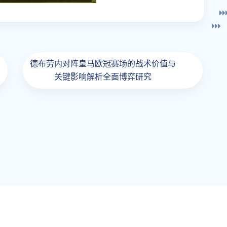
德布劳内对阵皇马欧冠赛场的战术价值与
关键影响解析全面博弈研究