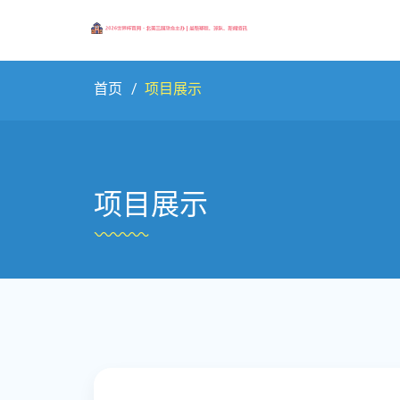
首页
项目展示
项目展示