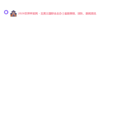
导
2026年国际足联世界杯官方中文网站是由国际足球
联合会主办的全球顶级足球赛事，每四年举办一
届。作为世界范围内最具影响力的体育盛会，世界
杯汇聚各国顶尖国家队，通过激烈角逐争夺象征足
球最高荣誉的大力神杯。这项赛事不仅是体育竞技
的巅峰舞台，更是促进全球文化交流与民族团结的
重要平台。