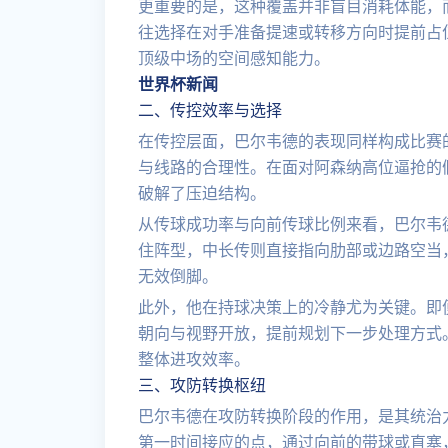
更重要的是，这种覆盖并非盲目消耗体能，
往选择在对手准备提速或转移方向时提前占
顶级中场的空间感知能力。
世界杯新闻
二、传控效率与选择
在传控层面，巴尔韦德的表现同样构成比赛
与线路的合理性。在面对阿森纳高位逼抢的
破解了压迫结构。
从传球成功率与向前传球比例来看，巴尔韦
住阵型，中长传则直接指向肋部或边路空当
无效倒脚。
此外，他在持球决策上的冷静尤为关键。即
朝向与视野开放，提前规划下一步处理方式。
整体进攻效率。
三、攻防转换枢纽
巴尔韦德在攻防转换阶段的作用，是其统治
第一时间接应的点，通过向前的带球或直塞