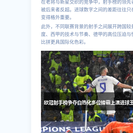
在老将与新星交织的竞争中，射手榜的领先
被后来者反超。进球数字之间的差距往往只
变得格外重要。
此外，不同联赛背景的射手之间展开跨国较
度、西甲的技术与节奏、德甲的高位压迫与
比拼更具国际化色彩。