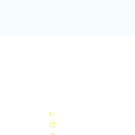
航
Contact Us
+13594780151
公司首页
关于2026世界杯
discouraging@icloud.com
项目展示
企业文化
https://online--2026shijiebei.com
服务类型