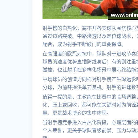
射手榜的白热化，离不开各支球队围绕核心
通过边路突破、中路渗透以及定位球战术，
配合，成为射手不断破门的重要保障。
在高强度的欧冠对抗中，球队对于进攻节奏
球员的速度优势直插防线身后；有的则注重
碰撞，也让射手在多样化场景中展示终结能
中场球员的创造力同样对射手榜产生深远影
分球，为前锋提供单刀良机。射手的进球数
值得一提的是，主教练在比赛中的临场调整
化、压上或回收，都可能在关键时刻为前锋
量，更是战术博弈的集中体现。
当射手榜竞争进入白热化阶段，心理层面的
个人荣誉，更关乎球队晋级前景。压力与动