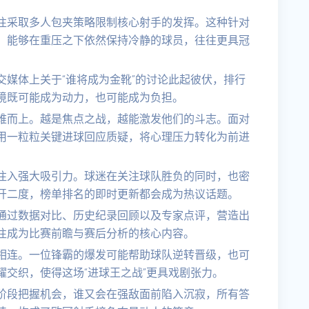
往采取多人包夹策略限制核心射手的发挥。这种针对
。能够在重压之下依然保持冷静的球员，往往更具冠
媒体上关于“谁将成为金靴”的讨论此起彼伏，排行
境既可能成为动力，也可能成为负担。
难而上。越是焦点之战，越能激发他们的斗志。面对
用一粒粒关键进球回应质疑，将心理压力转化为前进
注入强大吸引力。球迷在关注球队胜负的同时，也密
开二度，榜单排名的即时更新都会成为热议话题。
通过数据对比、历史纪录回顾以及专家点评，营造出
往成为比赛前瞻与赛后分析的核心内容。
相连。一位锋霸的爆发可能帮助球队逆转晋级，也可
交织，使得这场“进球王之战”更具戏剧张力。
阶段把握机会，谁又会在强敌面前陷入沉寂，所有答