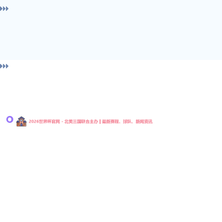
导
2026年国际足联世界杯官方中文网站是由国际足球
联合会主办的全球顶级足球赛事，每四年举办一
届。作为世界范围内最具影响力的体育盛会，世界
杯汇聚各国顶尖国家队，通过激烈角逐争夺象征足
球最高荣誉的大力神杯。这项赛事不仅是体育竞技