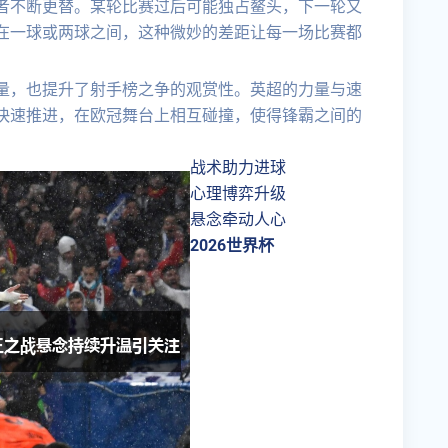
者不断更替。某轮比赛过后可能独占鳌头，下一轮又
在一球或两球之间，这种微妙的差距让每一场比赛都
量，也提升了射手榜之争的观赏性。英超的力量与速
快速推进，在欧冠舞台上相互碰撞，使得锋霸之间的
战术助力进球
心理博弈升级
悬念牵动人心
2026世界杯