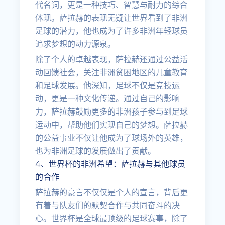
代名词，更是一种技巧、智慧与耐力的综合
体现。萨拉赫的表现无疑让世界看到了非洲
足球的潜力，他也成为了许多非洲年轻球员
追求梦想的动力源泉。
除了个人的卓越表现，萨拉赫还通过公益活
动回馈社会，关注非洲贫困地区的儿童教育
和足球发展。他深知，足球不仅是竞技运
动，更是一种文化传递。通过自己的影响
力，萨拉赫鼓励更多的非洲孩子参与到足球
运动中，帮助他们实现自己的梦想。萨拉赫
的公益事业不仅让他成为了球场外的英雄，
也为非洲足球的发展做出了贡献。
4、世界杯的非洲希望：萨拉赫与其他球员
的合作
萨拉赫的豪言不仅仅是个人的宣言，背后更
有着与队友们的默契合作与共同奋斗的决
心。世界杯是全球最顶级的足球赛事，除了