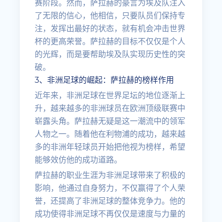
赛阶段。然而，萨拉赫的豪言为埃及队注入
了无限的信心，他相信，只要队员们保持专
注，发挥出最好的状态，就有机会冲击世界
杯的更高荣誉。萨拉赫的目标不仅仅是个人
的光辉，而是要帮助埃及队实现历史性的突
破。
3、非洲足球的崛起：萨拉赫的榜样作用
近年来，非洲足球在世界足坛的地位逐渐上
升，越来越多的非洲球员在欧洲顶级联赛中
崭露头角。萨拉赫无疑是这一潮流中的领军
人物之一。随着他在利物浦的成功，越来越
多的非洲年轻球员开始把他视为榜样，希望
能够效仿他的成功道路。
萨拉赫的职业生涯为非洲足球带来了积极的
影响，他通过自身努力，不仅赢得了个人荣
誉，还提高了非洲足球的整体竞争力。他的
成功使得非洲足球不再仅仅是速度与力量的