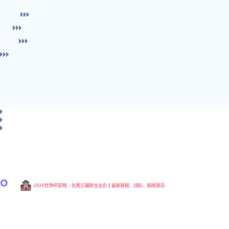
2026年国际足联世界杯官方中文网站是由国际足球