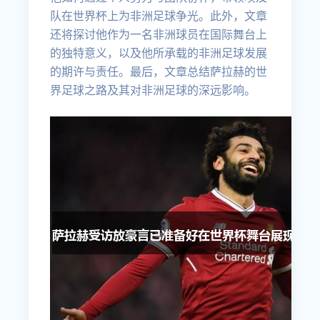
队在世界杯上为非洲足球争光。此外，文章
还将探讨他作为一名非洲球员在国际舞台上
的独特意义，以及他所承载的非洲足球发展
的期许与责任。最后，文章总结萨拉赫的世
界足球之路及其对非洲足球的深远影响。