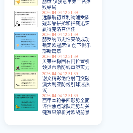
崩盘 仅获意甲第十名落
败结局
2026-04-04 12:51:39
远藤航初登利物浦受质
疑却靠拼抢和拦截迅速
赢得克洛普信任
2026-04-04 12:51:39
赫罗纳历史性突破成功
锁定欧冠席位 创下俱乐
部新篇章
2026-04-04 12:51:39
贝莱林稳固右闸位置引
领贝蒂斯防线重塑实力
2026-04-04 12:51:39
谢文精彩绝伦射门突破
澳大利亚防线引球迷热
议
2026-04-04 12:51:39
西甲本轮争四形势全面
评估焦点球队走势与关
键赛果解析对欧战前景