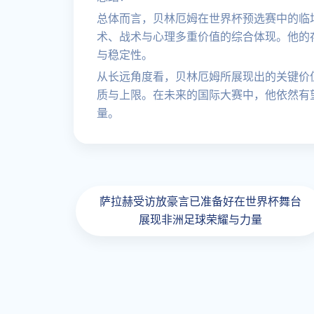
总体而言，贝林厄姆在世界杯预选赛中的临
术、战术与心理多重价值的综合体现。他的
与稳定性。
从长远角度看，贝林厄姆所展现出的关键价
质与上限。在未来的国际大赛中，他依然有
量。
萨拉赫受访放豪言已准备好在世界杯舞台
展现非洲足球荣耀与力量