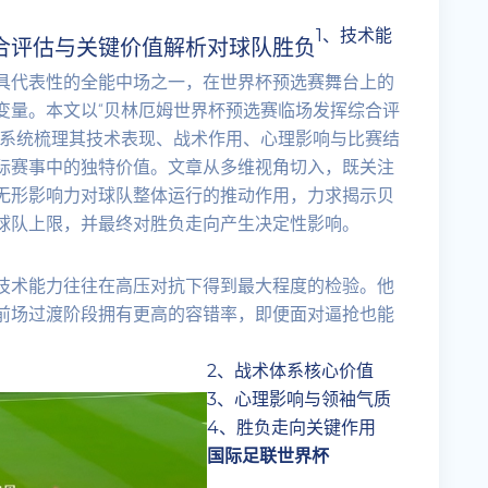
1、技术能
合评估与关键价值解析对球队胜负
具代表性的全能中场之一，在世界杯预选赛舞台上的
变量。本文以“贝林厄姆世界杯预选赛临场发挥综合评
过系统梳理其技术表现、战术作用、心理影响与比赛结
际赛事中的独特价值。文章从多维视角切入，既关注
无形影响力对球队整体运行的推动作用，力求揭示贝
球队上限，并最终对胜负走向产生决定性影响。
技术能力往往在高压对抗下得到最大程度的检验。他
前场过渡阶段拥有更高的容错率，即便面对逼抢也能
2、战术体系核心价值
3、心理影响与领袖气质
4、胜负走向关键作用
国际足联世界杯