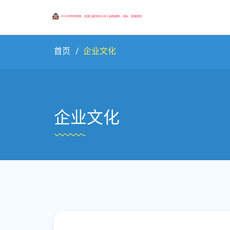
首页
企业文化
企业文化