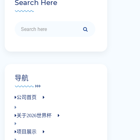
Search Here
导航
公司首页
关于2026世界杯
项目展示