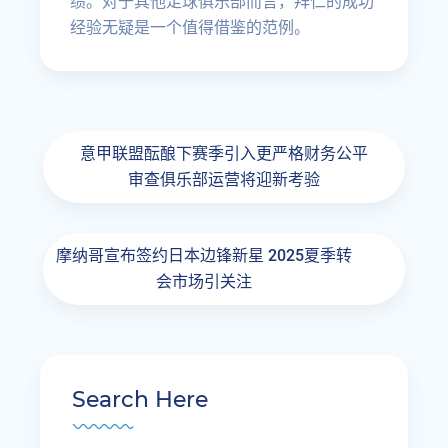
绩。对于其他足球俱乐部而言，拜仁的成功
经验无疑是一个值得借鉴的范例。
意甲联盟酝酿下赛季引入更严格财务公平
审查俱乐部运营将迎新考验
摩纳哥宣布签约日本边锋新星 2025夏季转
会市场引关注
Search Here