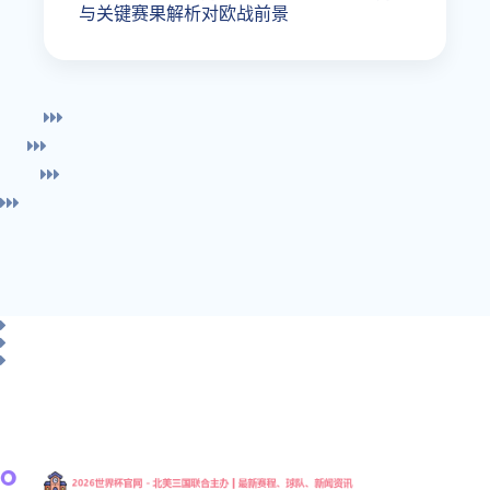
与关键赛果解析对欧战前景