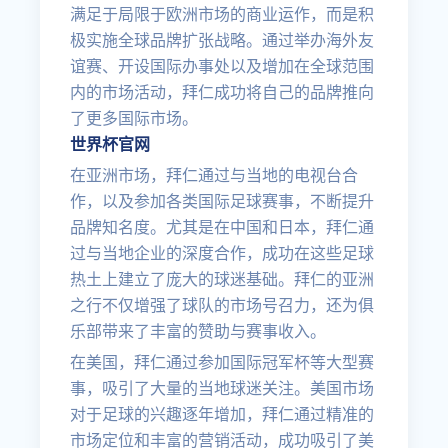
满足于局限于欧洲市场的商业运作，而是积
极实施全球品牌扩张战略。通过举办海外友
谊赛、开设国际办事处以及增加在全球范围
内的市场活动，拜仁成功将自己的品牌推向
了更多国际市场。
世界杯官网
在亚洲市场，拜仁通过与当地的电视台合
作，以及参加各类国际足球赛事，不断提升
品牌知名度。尤其是在中国和日本，拜仁通
过与当地企业的深度合作，成功在这些足球
热土上建立了庞大的球迷基础。拜仁的亚洲
之行不仅增强了球队的市场号召力，还为俱
乐部带来了丰富的赞助与赛事收入。
在美国，拜仁通过参加国际冠军杯等大型赛
事，吸引了大量的当地球迷关注。美国市场
对于足球的兴趣逐年增加，拜仁通过精准的
市场定位和丰富的营销活动，成功吸引了美