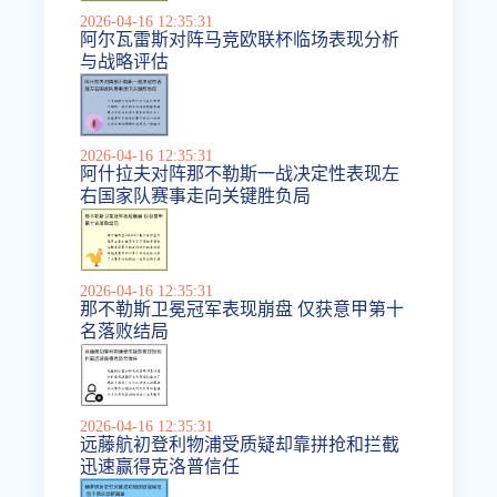
2026-04-16 12:35:31
阿尔瓦雷斯对阵马竞欧联杯临场表现分析
与战略评估
2026-04-16 12:35:31
阿什拉夫对阵那不勒斯一战决定性表现左
右国家队赛事走向关键胜负局
2026-04-16 12:35:31
那不勒斯卫冕冠军表现崩盘 仅获意甲第十
名落败结局
2026-04-16 12:35:31
远藤航初登利物浦受质疑却靠拼抢和拦截
迅速赢得克洛普信任