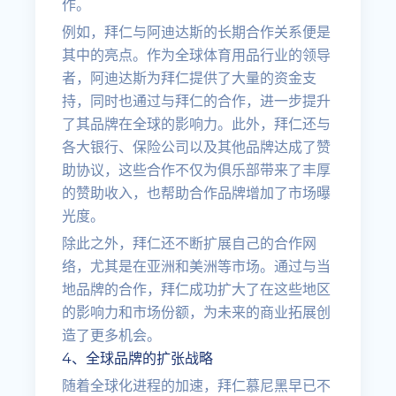
作。
例如，拜仁与阿迪达斯的长期合作关系便是
其中的亮点。作为全球体育用品行业的领导
者，阿迪达斯为拜仁提供了大量的资金支
持，同时也通过与拜仁的合作，进一步提升
了其品牌在全球的影响力。此外，拜仁还与
各大银行、保险公司以及其他品牌达成了赞
助协议，这些合作不仅为俱乐部带来了丰厚
的赞助收入，也帮助合作品牌增加了市场曝
光度。
除此之外，拜仁还不断扩展自己的合作网
络，尤其是在亚洲和美洲等市场。通过与当
地品牌的合作，拜仁成功扩大了在这些地区
的影响力和市场份额，为未来的商业拓展创
造了更多机会。
4、全球品牌的扩张战略
随着全球化进程的加速，拜仁慕尼黑早已不