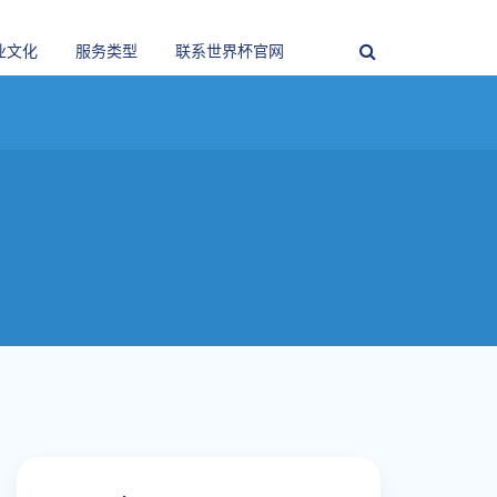
业文化
服务类型
联系世界杯官网