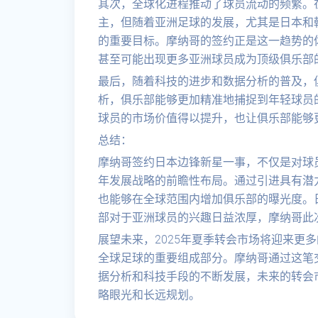
其次，全球化进程推动了球员流动的频繁。
主，但随着亚洲足球的发展，尤其是日本和
的重要目标。摩纳哥的签约正是这一趋势的
甚至可能出现更多亚洲球员成为顶级俱乐部
最后，随着科技的进步和数据分析的普及，
析，俱乐部能够更加精准地捕捉到年轻球员
球员的市场价值得以提升，也让俱乐部能够
总结：
摩纳哥签约日本边锋新星一事，不仅是对球
年发展战略的前瞻性布局。通过引进具有潜
也能够在全球范围内增加俱乐部的曝光度。
部对于亚洲球员的兴趣日益浓厚，摩纳哥此
展望未来，2025年夏季转会市场将迎来更
全球足球的重要组成部分。摩纳哥通过这笔
据分析和科技手段的不断发展，未来的转会
略眼光和长远规划。