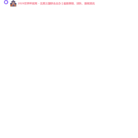
导
2026年国际足联世界杯官方中文网站是由国际足球
联合会主办的全球顶级足球赛事，每四年举办一
届。作为世界范围内最具影响力的体育盛会，世界
杯汇聚各国顶尖国家队，通过激烈角逐争夺象征足
球最高荣誉的大力神杯。这项赛事不仅是体育竞技
的巅峰舞台，更是促进全球文化交流与民族团结的
重要平台。