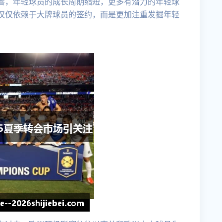
善，年轻球员的成长周期缩短，更多有潜力的年轻球
仅仅依赖于大牌球员的签约，而是更加注重发掘年轻