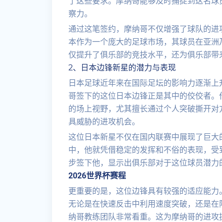
了这些要求。摩纳哥能够及时捕捉到这名球
察力。
通过这笔签约，摩纳哥不仅增强了球队的进
本作为一个庞大的足球市场，其球员在亚洲
仅提升了俱乐部的竞技水平，还为俱乐部带
2、日本边锋新星的潜力与表现
日本足球近年来在国际足坛的影响力逐渐上
哥签下的这位日本边锋正是其中的佼佼者。
的场上视野，尤其擅长通过个人突破撕开对
具威胁的进攻机会。
这位日本新星不仅在国内联赛中展现了巨大
中，他就凭借稳定的发挥和不俗的表现，受
步签下他，显示出俱乐部对于这位球员潜力
2026世界杯赛程
更重要的是，这位边锋具有较强的适应能力
无论是在快速反击中利用速度突破，还是在
纳哥教练团队非常看重。这为摩纳哥的进攻