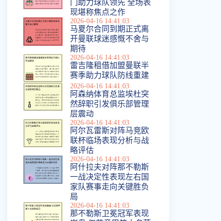
门助力球队领先 全场表
现堪称焦点之作
2026-04-16 14:41:03
马夏尔合同到期正式离
开曼联球迷感慨不舍与
期待
2026-04-16 14:41:03
雷吉隆租借加盟曼联半
赛季助力球队防线重建
2026-04-16 14:41:03
阿森纳体育总监埃杜突
然辞职引发俱乐部管理
层震动
2026-04-16 14:41:03
阿尔瓦雷斯对阵马竞欧
联杯临场表现分析与战
略评估
2026-04-16 14:41:03
阿什拉夫对阵那不勒斯
一战决定性表现左右国
家队赛事走向关键胜负
局
2026-04-16 14:41:03
那不勒斯卫冕冠军表现