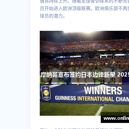
值将持续上升。随着足球青训体系的不断完
员开始进入欧洲顶级联赛。欧洲俱乐部不再
球员的潜力。