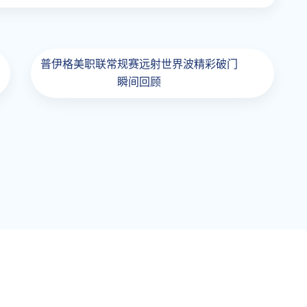
普伊格美职联常规赛远射世界波精彩破门
瞬间回顾