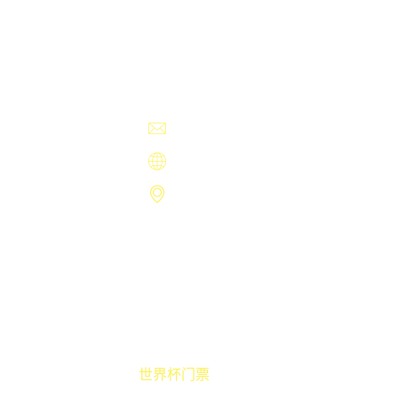
航
Contact Us
+13594780151
公司首页
关于2026世界杯
discouraging@icloud.com
项目展示
企业文化
https://online--2026shijiebei.com
服务类型
联系世界杯官网
武夷山市仪袜星海290号
Copyright ©
世界杯门票
.