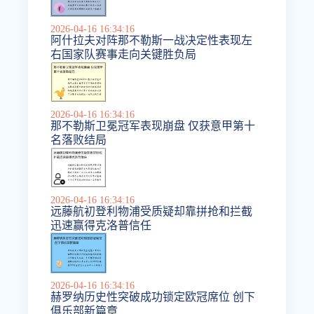
2026-04-16 16:34:16
阿什拉夫对阵那不勒斯一战决定性表现左
右国家队赛事走向关键胜负局
2026-04-16 16:34:16
那不勒斯卫冕冠军表现崩盘 仅获意甲第十
名落败结局
2026-04-16 16:34:16
远藤航初登利物浦受质疑却靠拼抢和拦截
迅速赢得克洛普信任
2026-04-16 16:34:16
赫罗纳历史性突破成功锁定欧冠席位 创下
俱乐部新篇章