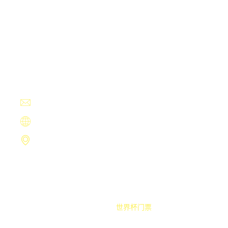
联系世界杯官网
Contact Us
+13594780151
discouraging@icloud.com
https://online--2026shijiebei.com
武夷山市仪袜星海290号
Copyright ©
世界杯门票
.