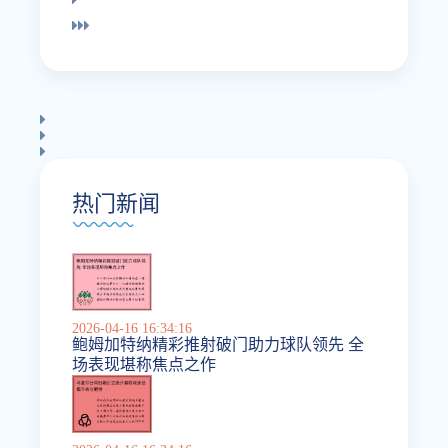
热门新闻
2026-04-16 16:34:16
鲍姆加特纳精彩推射破门助力球队领先 全
场表现堪称焦点之作