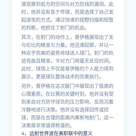
速观察到前方的空间与对方防线的漏洞。此
时，他并没有急于传球，而是选择了自己发
起进攻的方式。通过快速的视野扫描和短暂
的判断，他抓住了射门的机会。
其次，在射门的动作上，普伊格展现出了无
与伦比的精准与力量。他迅速起脚，并以一
种近乎完美的姿势将球送入球门。射门的轨
迹弯曲且精准，令对方门将毫无反应时间。
此时，球场上不仅是普伊格的个人能力得到
展示，更是球队整体战术的完美执行。
另外，普伊格在这次破门中展现出了极高的
心理素质。在比赛的关键时刻，他并没有受
到来自对方防守球员的压力影响，反而沉着
冷静地进行决策。他并没有选择回传或控
球，而是在合理的距离内果断地射门，这一
决策是非常值得称道的。
4、远射世界波在美职联中的意义