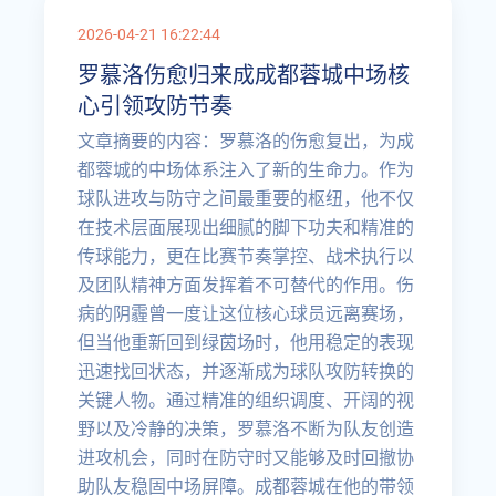
2026-04-21 16:22:44
罗慕洛伤愈归来成成都蓉城中场核
心引领攻防节奏
文章摘要的内容：罗慕洛的伤愈复出，为成
都蓉城的中场体系注入了新的生命力。作为
球队进攻与防守之间最重要的枢纽，他不仅
在技术层面展现出细腻的脚下功夫和精准的
传球能力，更在比赛节奏掌控、战术执行以
及团队精神方面发挥着不可替代的作用。伤
病的阴霾曾一度让这位核心球员远离赛场，
但当他重新回到绿茵场时，他用稳定的表现
迅速找回状态，并逐渐成为球队攻防转换的
关键人物。通过精准的组织调度、开阔的视
野以及冷静的决策，罗慕洛不断为队友创造
进攻机会，同时在防守时又能够及时回撤协
助队友稳固中场屏障。成都蓉城在他的带领