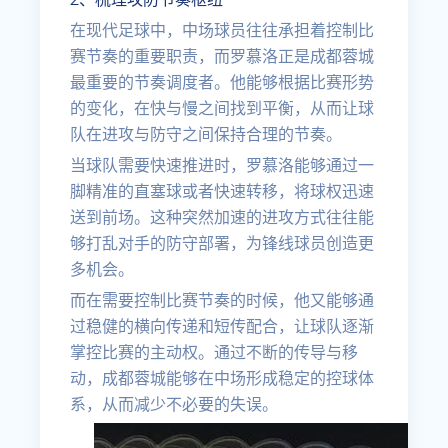
在现代足球中，中场球员往往承担着控制比
赛节奏的重要职责，而罗慕洛正是成都蓉城
最重要的节奏调度者。他能够根据比赛形势
的变化，在快与慢之间找到平衡，从而让球
队在进攻与防守之间保持合理的节奏。
当球队需要快速推进时，罗慕洛能够通过一
脚精准的直塞球或者快速转移，将球权迅速
送到前场。这种突然加速的进攻方式往往能
够打乱对手的防守部署，为锋线球员创造更
多机会。
而在需要控制比赛节奏的时候，他又能够通
过稳健的横向传递和短传配合，让球队逐渐
掌控比赛的主动权。通过不断的传导与移
动，成都蓉城能够在中场形成稳定的控球体
系，从而减少不必要的失误。