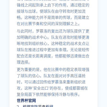
锋线之间起到承上启下的作用，通过稳定的
接球与出球，使球队在由守转攻时更加流
畅。这种能力并不是简单的传球，而是建立
在对比赛节奏和空间的深刻理解之上。
与此同时，罗慕洛的复出还为球队提供了更
加明确的战术中心。队友在进攻时能够更清
晰地找到组织核心，这种稳定的战术支点让
球队在推进过程中更加有条理。无论是短传
配合还是长距离调度，他都能够迅速做出合
理选择。
更为重要的是，他在比赛中的稳定表现增强
了球队的信心。队友在面对对手高压逼抢
时，可以通过回传给罗慕洛来重新组织进
攻，这种“安全出口”的存在，使成都蓉城在
复杂局面下依然能够保持冷静与秩序。
世界杯官网
2、梳理攻防节奏枢纽