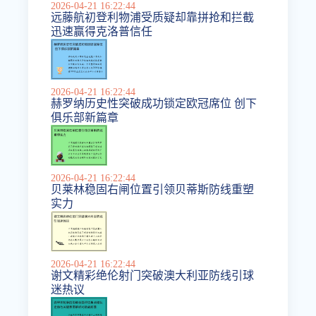
2026-04-21 16:22:44
远藤航初登利物浦受质疑却靠拼抢和拦截
迅速赢得克洛普信任
2026-04-21 16:22:44
赫罗纳历史性突破成功锁定欧冠席位 创下
俱乐部新篇章
2026-04-21 16:22:44
贝莱林稳固右闸位置引领贝蒂斯防线重塑
实力
2026-04-21 16:22:44
谢文精彩绝伦射门突破澳大利亚防线引球
迷热议