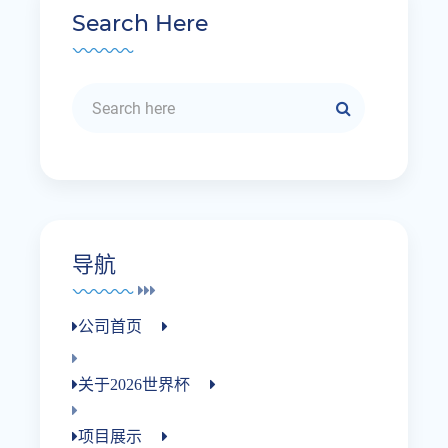
Search Here
导航
公司首页
关于2026世界杯
项目展示