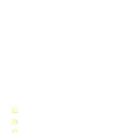
公司首页
关于2026世界杯
项目展示
企业文化
服务类型
联系世界杯官网
Contact Us
+13594780151
discouraging@icloud.com
https://online--2026shijiebei.com
武夷山市仪袜星海290号