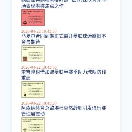
鲍姆加特纳精彩推射破门助力球队领先 全
场表现堪称焦点之作
2026-04-22 10:43:30
马夏尔合同到期正式离开曼联球迷感慨不
舍与期待
2026-04-22 10:43:30
雷吉隆租借加盟曼联半赛季助力球队防线
重建
2026-04-22 10:43:30
阿森纳体育总监埃杜突然辞职引发俱乐部
管理层震动