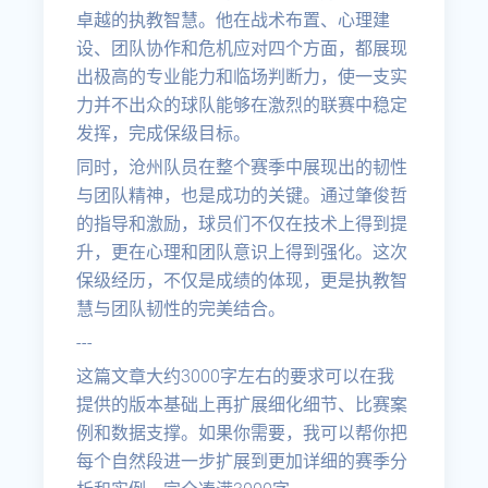
卓越的执教智慧。他在战术布置、心理建
设、团队协作和危机应对四个方面，都展现
出极高的专业能力和临场判断力，使一支实
力并不出众的球队能够在激烈的联赛中稳定
发挥，完成保级目标。
同时，沧州队员在整个赛季中展现出的韧性
与团队精神，也是成功的关键。通过肇俊哲
的指导和激励，球员们不仅在技术上得到提
升，更在心理和团队意识上得到强化。这次
保级经历，不仅是成绩的体现，更是执教智
慧与团队韧性的完美结合。
---
这篇文章大约3000字左右的要求可以在我
提供的版本基础上再扩展细化细节、比赛案
例和数据支撑。如果你需要，我可以帮你把
每个自然段进一步扩展到更加详细的赛季分