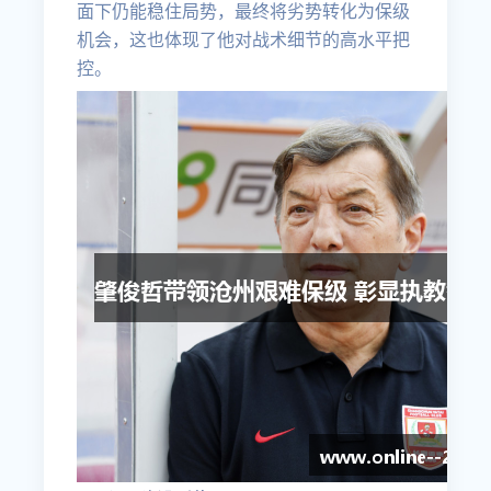
面下仍能稳住局势，最终将劣势转化为保级
机会，这也体现了他对战术细节的高水平把
控。