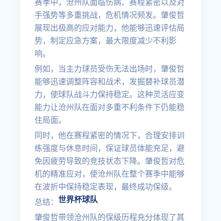
赛季中，沧州队面临伤病、赛程紧密以及对
手强势等多重挑战，危机情况频发。肇俊哲
展现出极高的应对能力，他能够迅速评估局
势，制定应急方案，最大限度减少不利影
响。
例如，当主力球员受伤无法出场时，肇俊哲
能够迅速调整阵容和战术，发掘替补球员潜
力，使球队战斗力保持稳定。这种灵活应变
能力让沧州队在面对多重不利条件下仍能稳
住局面。
同时，他在赛程紧密的情况下，合理安排训
练强度与休息时间，保证球员体能充足，避
免因疲劳导致的竞技状态下降。肇俊哲对危
机的精准应对，使沧州队在整个赛季中能够
在波折中保持稳定表现，最终成功保级。
世界杯球队
总结：
肇俊哲带领沧州队的保级历程充分体现了其