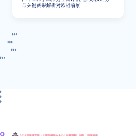
与关键赛果解析对欧战前景