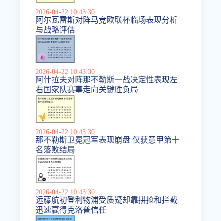
2026-04-22 10:43:30
阿尔瓦雷斯对阵马竞欧联杯临场表现分析
与战略评估
2026-04-22 10:43:30
阿什拉夫对阵那不勒斯一战决定性表现左
右国家队赛事走向关键胜负局
2026-04-22 10:43:30
那不勒斯卫冕冠军表现崩盘 仅获意甲第十
名落败结局
2026-04-22 10:43:30
远藤航初登利物浦受质疑却靠拼抢和拦截
迅速赢得克洛普信任