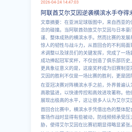
2026-04-24 14:47:03
阿联酋艾尔艾因逆袭横滨水手夺得
文章摘要：在亚洲足球版图中，来自西亚的
念的碰撞。当阿联酋劲旅艾尔艾因与日本豪
谨、整体成熟的横滨水手。然而比赛的发展
惊人的韧性与战斗力，从首回合的不利局面
术调整以及球员们的关键发挥，完成了一场
成功捧起冠军奖杯，不仅创造了俱乐部历史
更具象征意义的是，这座奖杯成为旧赛制亚冠
艾因的胜利不仅是一场比赛的胜利，更是团
在亚冠决赛对阵横滨水手之前，外界普遍认
高歌猛进，以快速传控和高效进攻著称。他
展现出极高的水平，这让很多人认为艾尔艾
首回合比赛中，横滨水手凭借出色的整体配
客场作战时显得有些被动，防线频频承受压
胁，使得艾尔艾因在比赛初期显得略显紧张