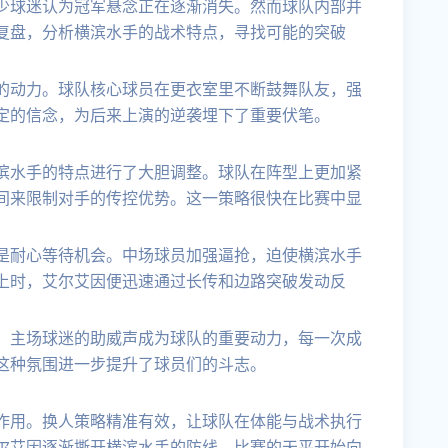
少球迷认为冠军悬念正在逐渐消失。然而球队内部并
复盘，分析横滨水手的战术特点，寻找可能的突破
的动力。球队核心球员在更衣室里不断鼓舞队友，强
定的信念，为后来上演的逆袭埋下了重要伏笔。
滨水手的特点进行了大胆调整。球队在阵型上更加紧
间来限制对手的传控优势。这一策略很快在比赛中显
是耐心等待机会。中场球员加强逼抢，迫使横滨水手
上时，艾尔艾因便迅速通过长传和边路突破发动反
。主场球迷的助威声成为球队的重要动力，每一次成
这种氛围进一步提升了球员们的斗志。
作用。换人策略精准有效，让球队在体能与战术执行
尔艾因逐渐撕开横滨水手的防线，比赛的天平开始向