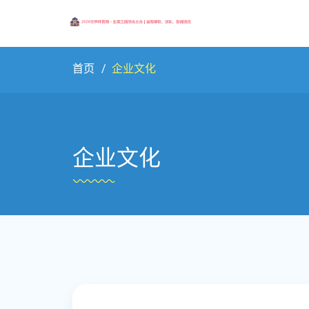
首页
企业文化
企业文化