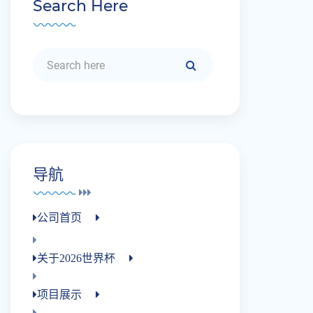
Search Here
导航
公司首页
关于2026世界杯
项目展示