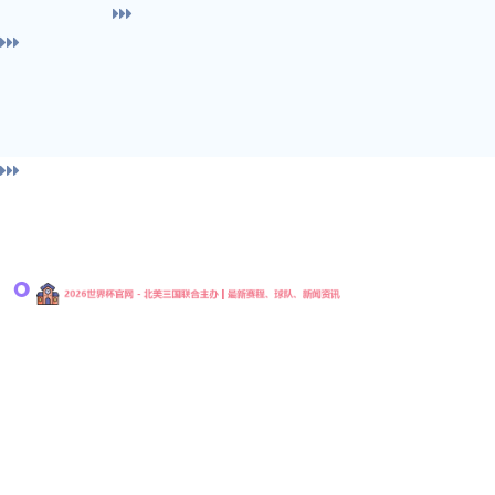
导
2026年国际足联世界杯官方中文网站是由国际足球
联合会主办的全球顶级足球赛事，每四年举办一
届。作为世界范围内最具影响力的体育盛会，世界
杯汇聚各国顶尖国家队，通过激烈角逐争夺象征足
球最高荣誉的大力神杯。这项赛事不仅是体育竞技