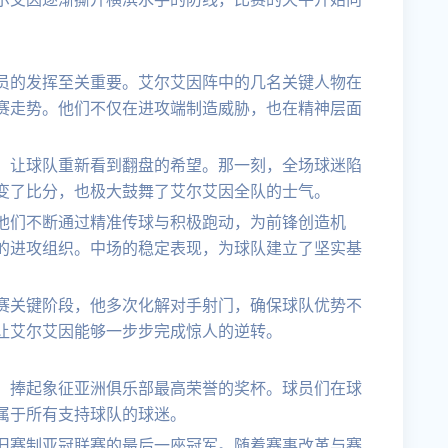
员的发挥至关重要。艾尔艾因阵中的几名关键人物在
赛走势。他们不仅在进攻端制造威胁，也在精神层面
，让球队重新看到翻盘的希望。那一刻，全场球迷陷
变了比分，也极大鼓舞了艾尔艾因全队的士气。
他们不断通过精准传球与积极跑动，为前锋创造机
的进攻组织。中场的稳定表现，为球队建立了坚实基
赛关键阶段，他多次化解对手射门，确保球队优势不
让艾尔艾因能够一步步完成惊人的逆转。
，捧起象征亚洲俱乐部最高荣誉的奖杯。球员们在球
属于所有支持球队的球迷。
旧赛制亚冠联赛的最后一座冠军。随着赛事改革与赛