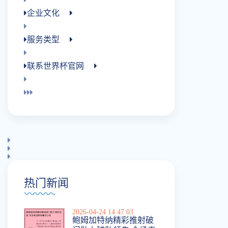
企业文化
服务类型
联系世界杯官网
热门新闻
2026-04-24 14:47:03
鲍姆加特纳精彩推射破