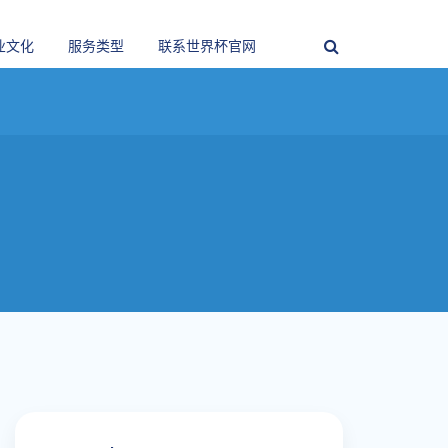
业文化
服务类型
联系世界杯官网