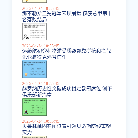
2026-04-24 10:55:45
那不勒斯卫冕冠军表现崩盘 仅获意甲第十
名落败结局
2026-04-24 10:55:45
远藤航初登利物浦受质疑却靠拼抢和拦截
迅速赢得克洛普信任
2026-04-24 10:55:45
赫罗纳历史性突破成功锁定欧冠席位 创下
俱乐部新篇章
2026-04-24 10:55:45
贝莱林稳固右闸位置引领贝蒂斯防线重塑
实力