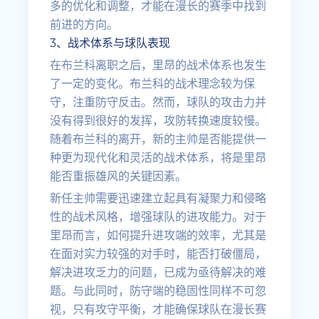
多的优化和调整，才能在漫长的赛季中找到
前进的方向。
3、战术体系与球队表现
在布兰科离职之后，里昂的战术体系也发生
了一定的变化。布兰科的战术理念较为保
守，注重防守反击。然而，球队的攻击力并
没有得到很好的发挥，攻防转换速度较慢。
随着布兰科的离开，新的主帅是否能提供一
种更为现代化和灵活的战术体系，将是里昂
能否重振雄风的关键因素。
新任主帅需要迅速建立起具有凝聚力和侵略
性的战术风格，增强球队的进攻能力。对于
里昂而言，如何提升进攻端的效率，尤其是
在面对实力较强的对手时，能否打破僵局，
解决进攻乏力的问题，已成为亟待解决的难
题。与此同时，防守端的稳固性同样不可忽
视，只有攻守平衡，才能确保球队在漫长赛