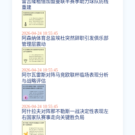
雷吉隆租借加盟曼联半赛季助力球队防线
重建
2026-04-24 10:55:45
阿森纳体育总监埃杜突然辞职引发俱乐部
管理层震动
2026-04-24 10:55:45
阿尔瓦雷斯对阵马竞欧联杯临场表现分析
与战略评估
2026-04-24 10:55:45
阿什拉夫对阵那不勒斯一战决定性表现左
右国家队赛事走向关键胜负局