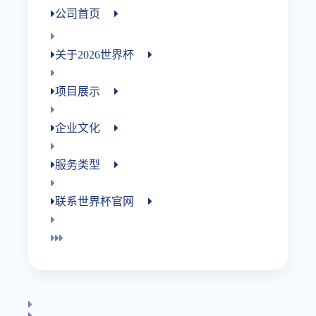
公司首页
关于2026世界杯
项目展示
企业文化
服务类型
联系世界杯官网