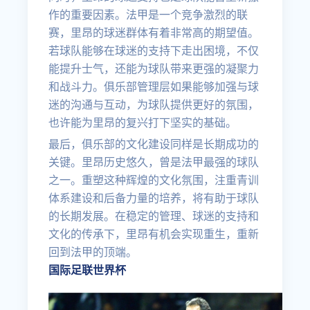
作的重要因素。法甲是一个竞争激烈的联
赛，里昂的球迷群体有着非常高的期望值。
若球队能够在球迷的支持下走出困境，不仅
能提升士气，还能为球队带来更强的凝聚力
和战斗力。俱乐部管理层如果能够加强与球
迷的沟通与互动，为球队提供更好的氛围，
也许能为里昂的复兴打下坚实的基础。
最后，俱乐部的文化建设同样是长期成功的
关键。里昂历史悠久，曾是法甲最强的球队
之一。重塑这种辉煌的文化氛围，注重青训
体系建设和后备力量的培养，将有助于球队
的长期发展。在稳定的管理、球迷的支持和
文化的传承下，里昂有机会实现重生，重新
回到法甲的顶端。
国际足联世界杯