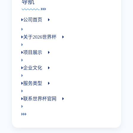
导航
公司首页
关于2026世界杯
项目展示
企业文化
服务类型
联系世界杯官网