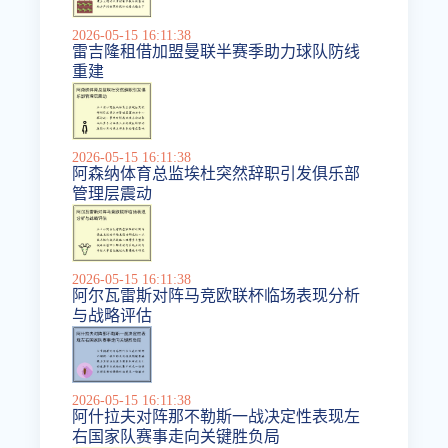
2026-05-15 16:11:38
雷吉隆租借加盟曼联半赛季助力球队防线
重建
2026-05-15 16:11:38
阿森纳体育总监埃杜突然辞职引发俱乐部
管理层震动
2026-05-15 16:11:38
阿尔瓦雷斯对阵马竞欧联杯临场表现分析
与战略评估
2026-05-15 16:11:38
阿什拉夫对阵那不勒斯一战决定性表现左
右国家队赛事走向关键胜负局