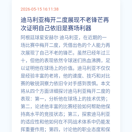
2026-05-15 16:11:38
迪马利亚梅开二度展现不老锋芒再
次证明自己依旧是赛场利器
阿根廷球星安赫尔·迪马利亚，在近期的一
场比赛中梅开二度，凭借出色的个人能力再
次展现了自己不老的锋芒。虽然已经年过三
十，但他的表现依然令球迷们热血沸腾，足
以证明他在球场上的价值。迪马利亚不仅仅
是经验丰富的老将，他的速度、技巧和对比
赛的敏锐洞察力依旧令对手感到畏惧。本文
将从四个方面详细探讨迪马利亚梅开二度的
表现：第一，分析他在球场上的技术优势；
第二，论述他丰富的比赛经验如何帮助他保
持高水平的竞技状态；第三，探索迪马利亚
的适应性和他如何在不同战术体系中仍能发
挥重要作用；第四，讨论他的职业态度和保