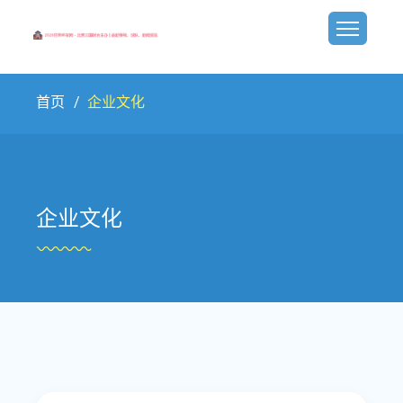
首页
企业文化
企业文化