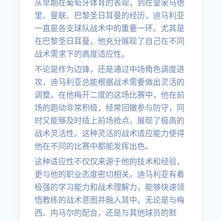
从早期在葡萄牙体育的表现，到在皇家马德
里、曼联、巴黎圣日耳曼的经历，迪马利亚
一直是各支球队战术中的重要一环。尤其是
在巴黎圣日耳曼，他充分展现了自己在不同
战术需求下的高度适应性。
不论是作为边锋，还是通过中场角色调度进
攻，迪马利亚总能根据战术需要做出灵活的
调整。在他梅开二度的这场比赛中，他在前
场的跑动非常积极，经常回撤参与防守，同
时又能够及时插上前场抢点，展现了极高的
战术灵活性。这种灵活的战术适应能力使得
他在不同的比赛中都能发挥出色。
这种适应性不仅仅来源于他的技术和经验，
更与他的职业态度密切相关。迪马利亚有着
极强的学习能力和战术理解力，能够快速领
悟教练的战术意图并融入其中。无论是与梅
西、内马尔的配合，还是与其他球员的默