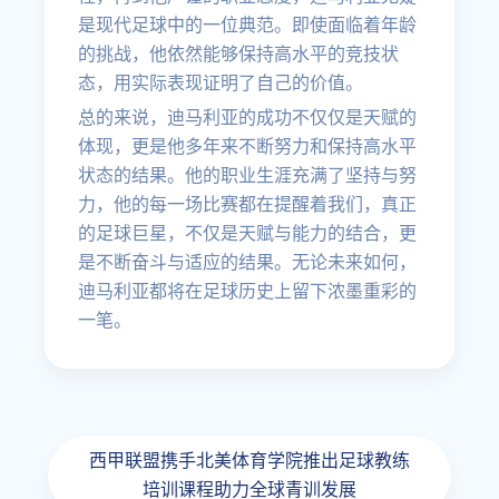
是现代足球中的一位典范。即使面临着年龄
的挑战，他依然能够保持高水平的竞技状
态，用实际表现证明了自己的价值。
总的来说，迪马利亚的成功不仅仅是天赋的
体现，更是他多年来不断努力和保持高水平
状态的结果。他的职业生涯充满了坚持与努
力，他的每一场比赛都在提醒着我们，真正
的足球巨星，不仅是天赋与能力的结合，更
是不断奋斗与适应的结果。无论未来如何，
迪马利亚都将在足球历史上留下浓墨重彩的
一笔。
西甲联盟携手北美体育学院推出足球教练
培训课程助力全球青训发展