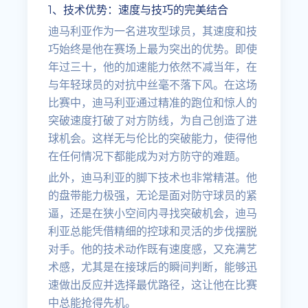
1、技术优势：速度与技巧的完美结合
迪马利亚作为一名进攻型球员，其速度和技
巧始终是他在赛场上最为突出的优势。即使
年过三十，他的加速能力依然不减当年，在
与年轻球员的对抗中丝毫不落下风。在这场
比赛中，迪马利亚通过精准的跑位和惊人的
突破速度打破了对方防线，为自己创造了进
球机会。这样无与伦比的突破能力，使得他
在任何情况下都能成为对方防守的难题。
此外，迪马利亚的脚下技术也非常精湛。他
的盘带能力极强，无论是面对防守球员的紧
逼，还是在狭小空间内寻找突破机会，迪马
利亚总能凭借精细的控球和灵活的步伐摆脱
对手。他的技术动作既有速度感，又充满艺
术感，尤其是在接球后的瞬间判断，能够迅
速做出反应并选择最优路径，这让他在比赛
中总能抢得先机。