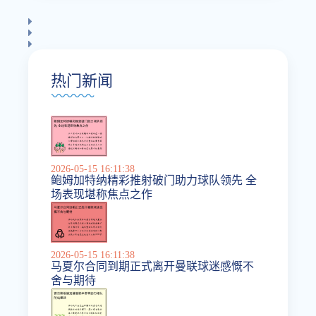
热门新闻
2026-05-15 16:11:38
鲍姆加特纳精彩推射破门助力球队领先 全
场表现堪称焦点之作
2026-05-15 16:11:38
马夏尔合同到期正式离开曼联球迷感慨不
舍与期待