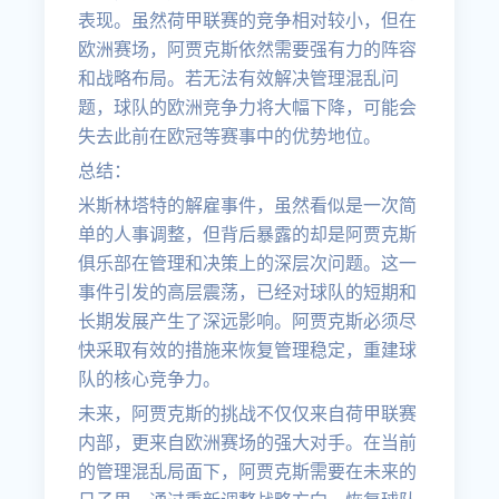
表现。虽然荷甲联赛的竞争相对较小，但在
欧洲赛场，阿贾克斯依然需要强有力的阵容
和战略布局。若无法有效解决管理混乱问
题，球队的欧洲竞争力将大幅下降，可能会
失去此前在欧冠等赛事中的优势地位。
总结：
米斯林塔特的解雇事件，虽然看似是一次简
单的人事调整，但背后暴露的却是阿贾克斯
俱乐部在管理和决策上的深层次问题。这一
事件引发的高层震荡，已经对球队的短期和
长期发展产生了深远影响。阿贾克斯必须尽
快采取有效的措施来恢复管理稳定，重建球
队的核心竞争力。
未来，阿贾克斯的挑战不仅仅来自荷甲联赛
内部，更来自欧洲赛场的强大对手。在当前
的管理混乱局面下，阿贾克斯需要在未来的