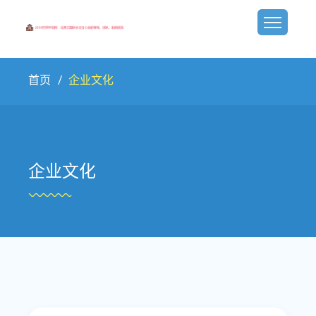
首页
企业文化
企业文化