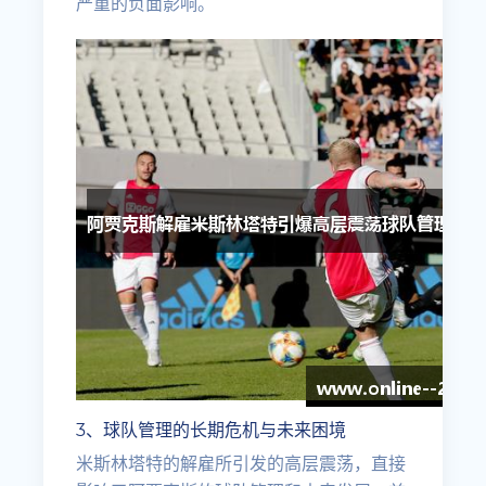
严重的负面影响。
3、球队管理的长期危机与未来困境
米斯林塔特的解雇所引发的高层震荡，直接