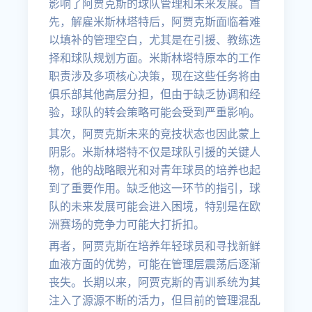
影响了阿贾克斯的球队管理和未来发展。首
先，解雇米斯林塔特后，阿贾克斯面临着难
以填补的管理空白，尤其是在引援、教练选
择和球队规划方面。米斯林塔特原本的工作
职责涉及多项核心决策，现在这些任务将由
俱乐部其他高层分担，但由于缺乏协调和经
验，球队的转会策略可能会受到严重影响。
其次，阿贾克斯未来的竞技状态也因此蒙上
阴影。米斯林塔特不仅是球队引援的关键人
物，他的战略眼光和对青年球员的培养也起
到了重要作用。缺乏他这一环节的指引，球
队的未来发展可能会进入困境，特别是在欧
洲赛场的竞争力可能大打折扣。
再者，阿贾克斯在培养年轻球员和寻找新鲜
血液方面的优势，可能在管理层震荡后逐渐
丧失。长期以来，阿贾克斯的青训系统为其
注入了源源不断的活力，但目前的管理混乱