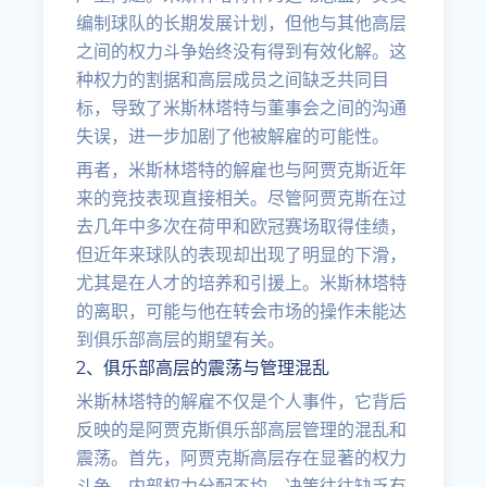
编制球队的长期发展计划，但他与其他高层
之间的权力斗争始终没有得到有效化解。这
种权力的割据和高层成员之间缺乏共同目
标，导致了米斯林塔特与董事会之间的沟通
失误，进一步加剧了他被解雇的可能性。
再者，米斯林塔特的解雇也与阿贾克斯近年
来的竞技表现直接相关。尽管阿贾克斯在过
去几年中多次在荷甲和欧冠赛场取得佳绩，
但近年来球队的表现却出现了明显的下滑，
尤其是在人才的培养和引援上。米斯林塔特
的离职，可能与他在转会市场的操作未能达
到俱乐部高层的期望有关。
2、俱乐部高层的震荡与管理混乱
米斯林塔特的解雇不仅是个人事件，它背后
反映的是阿贾克斯俱乐部高层管理的混乱和
震荡。首先，阿贾克斯高层存在显著的权力
斗争，内部权力分配不均，决策往往缺乏有