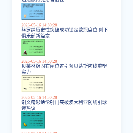
2026-05-16 14:30:28
赫罗纳历史性突破成功锁定欧冠席位 创下
俱乐部新篇章
2026-05-16 14:30:28
贝莱林稳固右闸位置引领贝蒂斯防线重塑
实力
2026-05-16 14:30:28
谢文精彩绝伦射门突破澳大利亚防线引球
迷热议