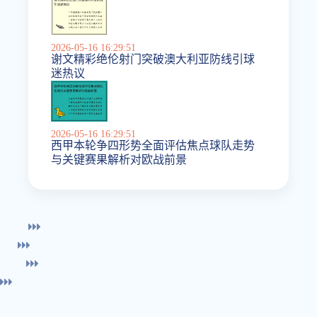
2026-05-16 16:29:51
谢文精彩绝伦射门突破澳大利亚防线引球
迷热议
2026-05-16 16:29:51
西甲本轮争四形势全面评估焦点球队走势
与关键赛果解析对欧战前景