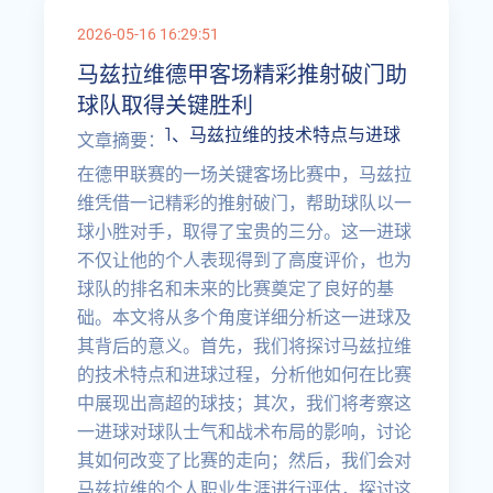
2026-05-16 16:29:51
马兹拉维德甲客场精彩推射破门助
球队取得关键胜利
1、马兹拉维的技术特点与进球
文章摘要：
在德甲联赛的一场关键客场比赛中，马兹拉
维凭借一记精彩的推射破门，帮助球队以一
球小胜对手，取得了宝贵的三分。这一进球
不仅让他的个人表现得到了高度评价，也为
球队的排名和未来的比赛奠定了良好的基
础。本文将从多个角度详细分析这一进球及
其背后的意义。首先，我们将探讨马兹拉维
的技术特点和进球过程，分析他如何在比赛
中展现出高超的球技；其次，我们将考察这
一进球对球队士气和战术布局的影响，讨论
其如何改变了比赛的走向；然后，我们会对
马兹拉维的个人职业生涯进行评估，探讨这