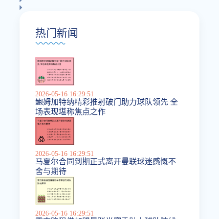
热门新闻
2026-05-16 16:29:51
鲍姆加特纳精彩推射破门助力球队领先 全
场表现堪称焦点之作
2026-05-16 16:29:51
马夏尔合同到期正式离开曼联球迷感慨不
舍与期待
2026-05-16 16:29:51