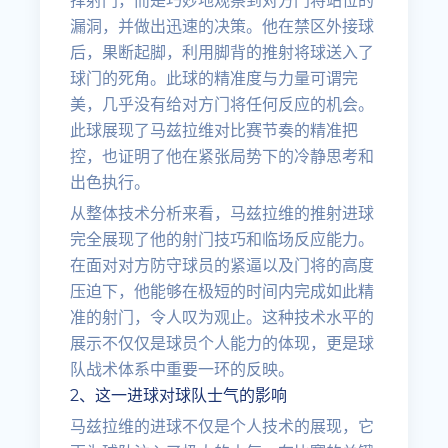
择射门，而是巧妙地观察到对方门将站位的
漏洞，并做出迅速的决策。他在禁区外接球
后，果断起脚，利用脚背的推射将球送入了
球门的死角。此球的精准度与力量可谓完
美，几乎没有给对方门将任何反应的机会。
此球展现了马兹拉维对比赛节奏的精准把
控，也证明了他在紧张局势下的冷静思考和
出色执行。
从整体技术分析来看，马兹拉维的推射进球
完全展现了他的射门技巧和临场反应能力。
在面对对方防守球员的紧逼以及门将的高度
压迫下，他能够在极短的时间内完成如此精
准的射门，令人叹为观止。这种技术水平的
展示不仅仅是球员个人能力的体现，更是球
队战术体系中重要一环的反映。
2、这一进球对球队士气的影响
马兹拉维的进球不仅是个人技术的展现，它