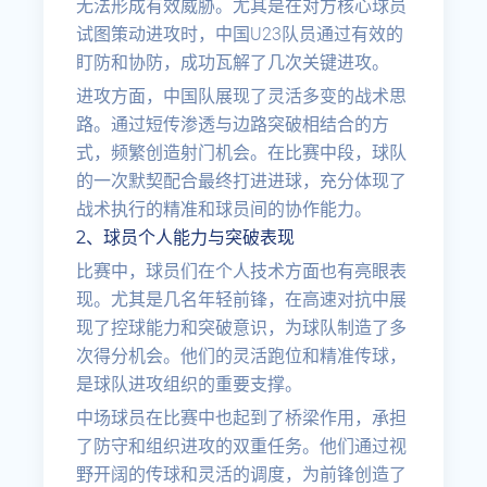
无法形成有效威胁。尤其是在对方核心球员
试图策动进攻时，中国U23队员通过有效的
盯防和协防，成功瓦解了几次关键进攻。
进攻方面，中国队展现了灵活多变的战术思
路。通过短传渗透与边路突破相结合的方
式，频繁创造射门机会。在比赛中段，球队
的一次默契配合最终打进进球，充分体现了
战术执行的精准和球员间的协作能力。
2、球员个人能力与突破表现
比赛中，球员们在个人技术方面也有亮眼表
现。尤其是几名年轻前锋，在高速对抗中展
现了控球能力和突破意识，为球队制造了多
次得分机会。他们的灵活跑位和精准传球，
是球队进攻组织的重要支撑。
中场球员在比赛中也起到了桥梁作用，承担
了防守和组织进攻的双重任务。他们通过视
野开阔的传球和灵活的调度，为前锋创造了