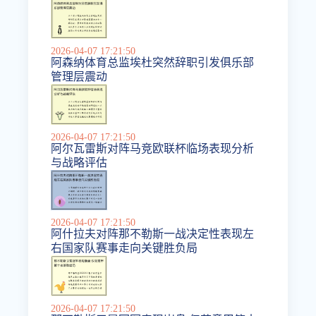
2026-04-07 17:21:50
阿森纳体育总监埃杜突然辞职引发俱乐部
管理层震动
2026-04-07 17:21:50
阿尔瓦雷斯对阵马竞欧联杯临场表现分析
与战略评估
2026-04-07 17:21:50
阿什拉夫对阵那不勒斯一战决定性表现左
右国家队赛事走向关键胜负局
2026-04-07 17:21:50