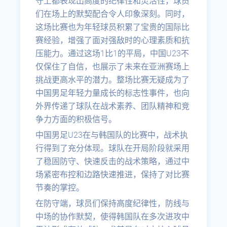
守上都表现出高度的纪律性和灵活性，球员
们在场上的默契配合令人印象深刻。同时，
这场比赛也为年轻球员积累了宝贵的国际比
赛经验，增强了面对强敌时的心理素质和抗
压能力。通过这场1比1的平局，中国U23不
仅保住了自信，也展示了未来在亚洲赛场上
挑战更高水平的潜力。整场比赛无疑成为了
中国男足年轻力量成长的标志性事件，也向
外界传递了球队在战术素养、团队精神和竞
争力方面的积极信号。
中国男足U23在与韩国队的比赛中，战术执
行得到了充分体现。球队在开局阶段就采用
了稳固防守、快速反击的战术策略，通过中
场紧密布控和边路快速推进，保持了对比赛
节奏的掌控。
在防守端，球员们保持高度纪律性，防线与
中场的协作默契，使得韩国队在多次进攻中