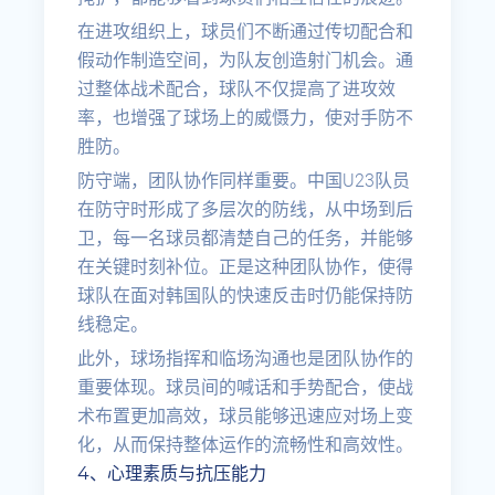
在进攻组织上，球员们不断通过传切配合和
假动作制造空间，为队友创造射门机会。通
过整体战术配合，球队不仅提高了进攻效
率，也增强了球场上的威慑力，使对手防不
胜防。
防守端，团队协作同样重要。中国U23队员
在防守时形成了多层次的防线，从中场到后
卫，每一名球员都清楚自己的任务，并能够
在关键时刻补位。正是这种团队协作，使得
球队在面对韩国队的快速反击时仍能保持防
线稳定。
此外，球场指挥和临场沟通也是团队协作的
重要体现。球员间的喊话和手势配合，使战
术布置更加高效，球员能够迅速应对场上变
化，从而保持整体运作的流畅性和高效性。
4、心理素质与抗压能力