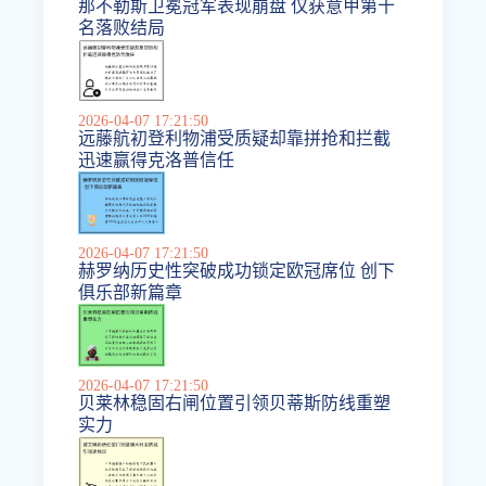
那不勒斯卫冕冠军表现崩盘 仅获意甲第十
名落败结局
2026-04-07 17:21:50
远藤航初登利物浦受质疑却靠拼抢和拦截
迅速赢得克洛普信任
2026-04-07 17:21:50
赫罗纳历史性突破成功锁定欧冠席位 创下
俱乐部新篇章
2026-04-07 17:21:50
贝莱林稳固右闸位置引领贝蒂斯防线重塑
实力