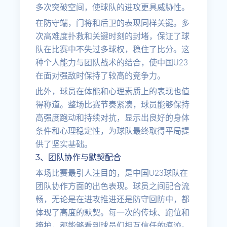
多次突破空间，使球队的进攻更具威胁性。
在防守端，门将和后卫的表现同样关键。多
次高难度扑救和关键时刻的封堵，保证了球
队在比赛中不失过多球权，稳住了比分。这
种个人能力与团队战术的结合，使中国U23
在面对强敌时保持了较高的竞争力。
此外，球员在体能和心理素质上的表现也值
得称道。整场比赛节奏紧凑，球员能够保持
高强度跑动和持续对抗，显示出良好的身体
条件和心理稳定性，为球队最终取得平局提
供了坚实基础。
3、团队协作与默契配合
本场比赛最引人注目的，是中国U23球队在
团队协作方面的出色表现。球员之间配合流
畅，无论是在进攻推进还是防守回防中，都
体现了高度的默契。每一次的传球、跑位和
掩护，都能够看到球员们相互信任的痕迹。