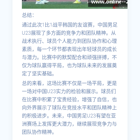
总结：
通过此次1比1战平韩国的友谊赛，中国男足
U23展现了多方面的竞争力和团队精神。从
战术执行、球员个人能力到团队协作和心理
素质，每一个环节都表现出年轻球员的成长
与潜力。比赛中的默契配合和顽强拼搏，不
仅为球队赢得平局，也为球队未来的发展奠
定了坚实基础。
总的来看，这场比赛不仅是一场平局，更是
一场对中国U23实力的检验和展示。球员们
在比赛中积累了宝贵经验，增强了自信，也
向外界展示了球队在竞技水平和团队精神上
的积极进步。未来，中国男足U23有望在亚
洲赛场上发挥更大潜力，继续展现竞争力与
团队协作精神。