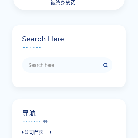
被终身禁赛
Search Here
导航
公司首页