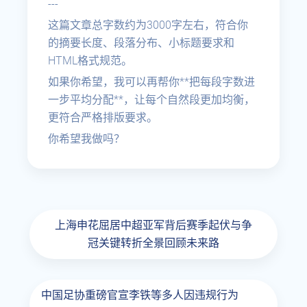
---
这篇文章总字数约为3000字左右，符合你
的摘要长度、段落分布、小标题要求和
HTML格式规范。
如果你希望，我可以再帮你**把每段字数进
一步平均分配**，让每个自然段更加均衡，
更符合严格排版要求。
你希望我做吗？
上海申花屈居中超亚军背后赛季起伏与争
冠关键转折全景回顾未来路
中国足协重磅官宣李铁等多人因违规行为