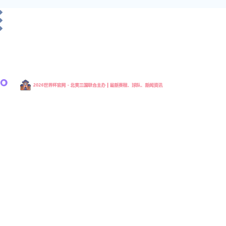
2026年国际足联世界杯官方中文网站是由国际足球
联合会主办的全球顶级足球赛事，每四年举办一
届。作为世界范围内最具影响力的体育盛会，世界
杯汇聚各国顶尖国家队，通过激烈角逐争夺象征足
球最高荣誉的大力神杯。这项赛事不仅是体育竞技
的巅峰舞台，更是促进全球文化交流与民族团结的
重要平台。