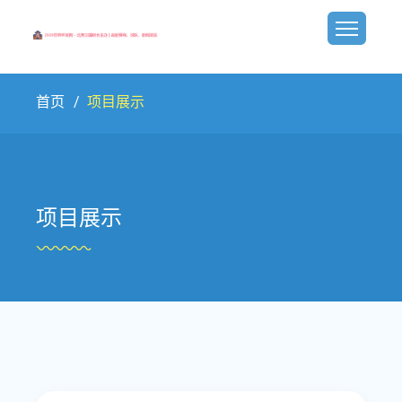
首页
项目展示
项目展示