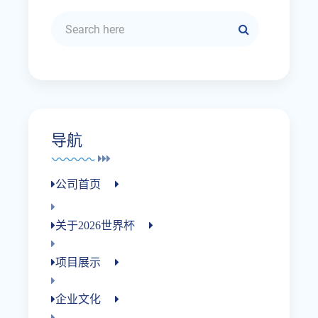
导航
公司首页
关于2026世界杯
项目展示
企业文化