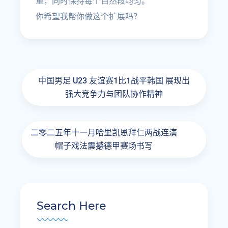
重，同时保持每个自然段均匀。
你希望我帮你做这个扩展吗？
中国男足 U23 友谊赛1比1战平韩国 展现出
强大竞争力与团队协作精神
二零二五年十一月哈里凯恩拜仁两战连演
帽子戏法震撼德甲赛场书写
Search Here