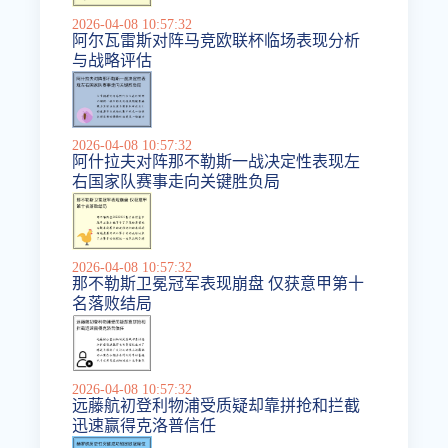
2026-04-08 10:57:32
阿尔瓦雷斯对阵马竞欧联杯临场表现分析
与战略评估
2026-04-08 10:57:32
阿什拉夫对阵那不勒斯一战决定性表现左
右国家队赛事走向关键胜负局
2026-04-08 10:57:32
那不勒斯卫冕冠军表现崩盘 仅获意甲第十
名落败结局
2026-04-08 10:57:32
远藤航初登利物浦受质疑却靠拼抢和拦截
迅速赢得克洛普信任