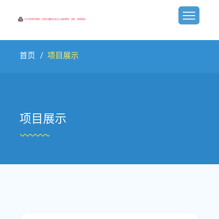
首页
项目展示
项目展示