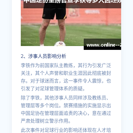
2、涉事人员影响分析
李铁作为前国家队主教练，其行为引发广泛
关注，其个人声誉和职业生涯因此彻底被封
存。对于球迷而言，这一事件令人震惊，也
引发了对足球管理体系的质疑。
除了李铁，其他涉事人员同样涉及教练员、
管理层等多个岗位。禁赛措施的实施显示出
中国足协在管理层面追责的决心，意在通过
严肃处理树立警示作用。
此次事件对足球行业的影响还体现在人才培