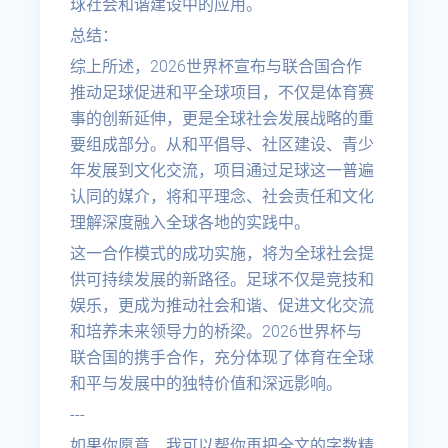
球社会和谐建设中的应用。
总结：
综上所述，2026世界杯宣布与联合国合作
推动足球促进和平全球项目，不仅是体育赛
事的创新延伸，更是全球社会发展战略的重
要组成部分。从和平倡导、社区建设、青少
年发展到文化交流，项目通过足球这一普遍
认同的媒介，将和平理念、社会责任和文化
理解深度融入全球各地的实践中。
这一合作模式的成功实施，将为全球社会提
供可持续发展的新路径。足球不仅是竞技和
娱乐，更成为推动社会和谐、促进文化交流
和培养未来领导力的桥梁。2026世界杯与
联合国的携手合作，充分体现了体育在全球
和平与发展中的独特价值和深远影响。
---
如果你愿意，我可以帮你再把全文的字数精