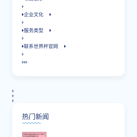
企业文化
服务类型
联系世界杯官网
热门新闻