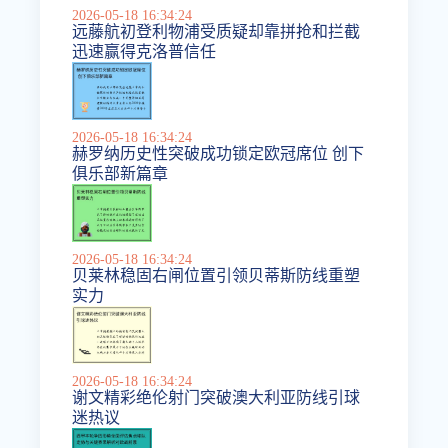
2026-05-18 16:34:24
远藤航初登利物浦受质疑却靠拼抢和拦截
迅速赢得克洛普信任
2026-05-18 16:34:24
赫罗纳历史性突破成功锁定欧冠席位 创下
俱乐部新篇章
2026-05-18 16:34:24
贝莱林稳固右闸位置引领贝蒂斯防线重塑
实力
2026-05-18 16:34:24
谢文精彩绝伦射门突破澳大利亚防线引球
迷热议