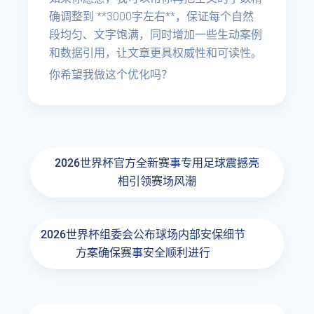
确调整到 **3000字左右**，保证每个自然
段均匀、文字饱满，同时增加一些生动案例
和数据引用，让文章更具权威性和可读性。
你希望我做这个优化吗？
2026世界杯官方全新赛事专用足球震撼亮
相引领赛场风潮
2026世界杯组委会公布球场内部安保细节
方案确保赛事安全顺利进行