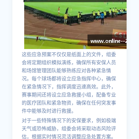
这些应急预案不仅仅是纸面上的文件，组委
会将定期组织模拟演练，确保所有安保人员
和场馆管理团队能够熟练应对各种紧急情
况。每个球场都将设立应急指挥中心，确保
在紧急情况下，指挥调度迅速高效。此外，
赛事期间还将设立应急救援小组，配备专业
的医疗团队和紧急物资，确保在任何突发事
件中能够及时进行救援。
对于一些特殊情况下的安保要求，例如极端
天气或恐怖威胁，组委会将采取动态风险评
估，根据实时情况灵活调整应急处置方案。