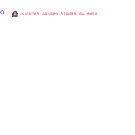
2026年国际足联世界杯官方中文网站是由国际足球
联合会主办的全球顶级足球赛事，每四年举办一
届。作为世界范围内最具影响力的体育盛会，世界
杯汇聚各国顶尖国家队，通过激烈角逐争夺象征足
球最高荣誉的大力神杯。这项赛事不仅是体育竞技
的巅峰舞台，更是促进全球文化交流与民族团结的
重要平台。
导航