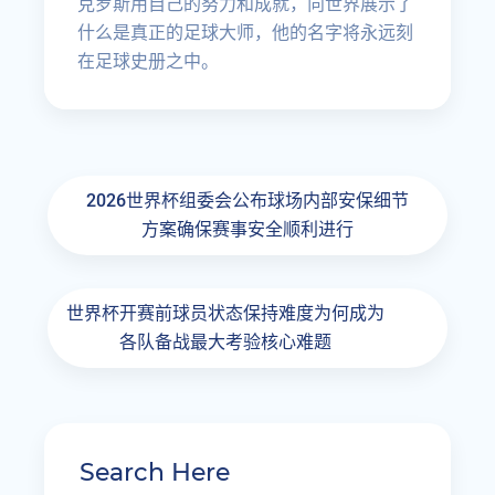
克罗斯用自己的努力和成就，向世界展示了
什么是真正的足球大师，他的名字将永远刻
在足球史册之中。
2026世界杯组委会公布球场内部安保细节
方案确保赛事安全顺利进行
世界杯开赛前球员状态保持难度为何成为
各队备战最大考验核心难题
Search Here