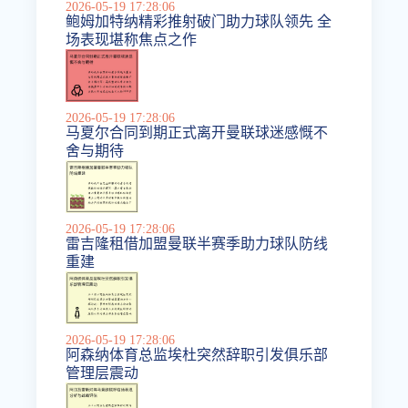
2026-05-19 17:28:06
鲍姆加特纳精彩推射破门助力球队领先 全
场表现堪称焦点之作
2026-05-19 17:28:06
马夏尔合同到期正式离开曼联球迷感慨不
舍与期待
2026-05-19 17:28:06
雷吉隆租借加盟曼联半赛季助力球队防线
重建
2026-05-19 17:28:06
阿森纳体育总监埃杜突然辞职引发俱乐部
管理层震动