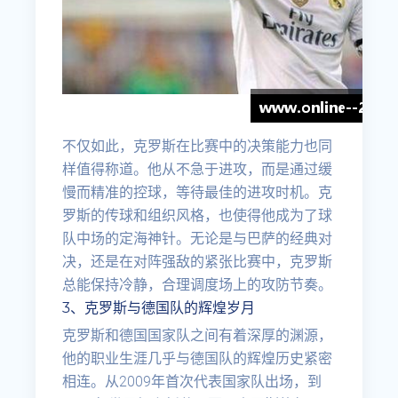
不仅如此，克罗斯在比赛中的决策能力也同
样值得称道。他从不急于进攻，而是通过缓
慢而精准的控球，等待最佳的进攻时机。克
罗斯的传球和组织风格，也使得他成为了球
队中场的定海神针。无论是与巴萨的经典对
决，还是在对阵强敌的紧张比赛中，克罗斯
总能保持冷静，合理调度场上的攻防节奏。
3、克罗斯与德国队的辉煌岁月
克罗斯和德国国家队之间有着深厚的渊源，
他的职业生涯几乎与德国队的辉煌历史紧密
相连。从2009年首次代表国家队出场，到