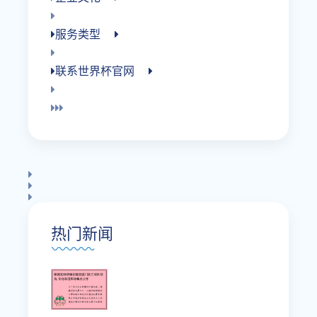
服务类型
联系世界杯官网
热门新闻