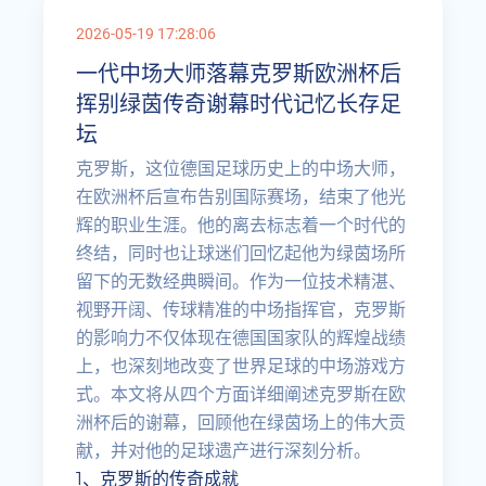
2026-05-19 17:28:06
一代中场大师落幕克罗斯欧洲杯后
挥别绿茵传奇谢幕时代记忆长存足
坛
克罗斯，这位德国足球历史上的中场大师，
在欧洲杯后宣布告别国际赛场，结束了他光
辉的职业生涯。他的离去标志着一个时代的
终结，同时也让球迷们回忆起他为绿茵场所
留下的无数经典瞬间。作为一位技术精湛、
视野开阔、传球精准的中场指挥官，克罗斯
的影响力不仅体现在德国国家队的辉煌战绩
上，也深刻地改变了世界足球的中场游戏方
式。本文将从四个方面详细阐述克罗斯在欧
洲杯后的谢幕，回顾他在绿茵场上的伟大贡
献，并对他的足球遗产进行深刻分析。
1、克罗斯的传奇成就