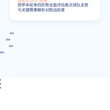
2026-05-19 17:28:06
西甲本轮争四形势全面评估焦点球队走势
与关键赛果解析对欧战前景