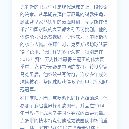
克罗斯的职业生涯是现代足球史上一段传奇
的篇章。从早期在拜仁慕尼黑的崭露头角，
到加盟皇家马德里的巅峰时刻，克罗斯在俱
乐部和国家队的表现都堪称无可挑剔。他的
传球能力和比赛视野，使他成为了中场指挥
的核心人物。在拜仁时，克罗斯帮助球队赢
得了德甲、德国杯等多个荣誉，特别是在
2013年拜仁历史性地赢得三冠王的伟大赛
季中，克罗斯无疑是中场的支柱。转投皇家
马德里后，他继续书写传奇，连续多年成为
球队核心，帮助球队获得多个西甲冠军和欧
冠冠军。
在国家队方面，克罗斯也同样光辉灿烂。他
参加了多届世界杯和欧洲杯，并且在2014
年世界杯上成为了德国队夺冠的重要力量。
克罗斯的技术特点使他成为德国队中场的重
要一环，尤其是在2014年巴西世界杯上，