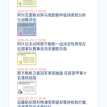
2026-05-19 17:28:06
阿尔瓦雷斯对阵马竞欧联杯临场表现分析
与战略评估
2026-05-19 17:28:06
阿什拉夫对阵那不勒斯一战决定性表现左
右国家队赛事走向关键胜负局
2026-05-19 17:28:06
那不勒斯卫冕冠军表现崩盘 仅获意甲第十
名落败结局
2026-05-19 17:28:06
远藤航初登利物浦受质疑却靠拼抢和拦截