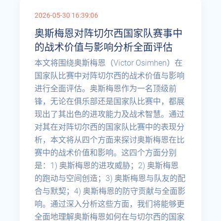
2026-05-30 16:39:06
奥斯梅恩对阵切尔西国家队赛事中
的战术价值与影响分析全面评估
本文将围绕奥斯梅恩（Victor Osimhen）在
国家队比赛中对阵切尔西的战术价值与影响
进行全面评估。奥斯梅恩作为一名顶级前
锋，无论在俱乐部还是国家队比赛中，都展
现出了其出色的进攻能力及战术智慧。通过
对其在对阵切尔西的国家队比赛中的表现分
析，本文将从四个方面来探讨奥斯梅恩在比
赛中的战术价值和影响。这四个方面分别
是：1) 奥斯梅恩的进攻威胁；2) 奥斯梅恩
的跑动与空间创造；3) 奥斯梅恩与队友的配
合与默契；4) 奥斯梅恩的防守贡献与全面影
响。通过深入分析这些方面，我们将能够更
全面地理解奥斯梅恩如何在与切尔西的国家