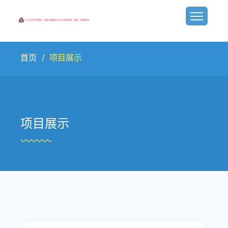
首页
项目展示
项目展示