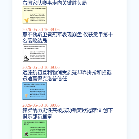
右国家队赛事走向关键胜负局
2026-05-30 16:39:06
那不勒斯卫冕冠军表现崩盘 仅获意甲第十
名落败结局
2026-05-30 16:39:06
远藤航初登利物浦受质疑却靠拼抢和拦截
迅速赢得克洛普信任
2026-05-30 16:39:06
赫罗纳历史性突破成功锁定欧冠席位 创下
俱乐部新篇章