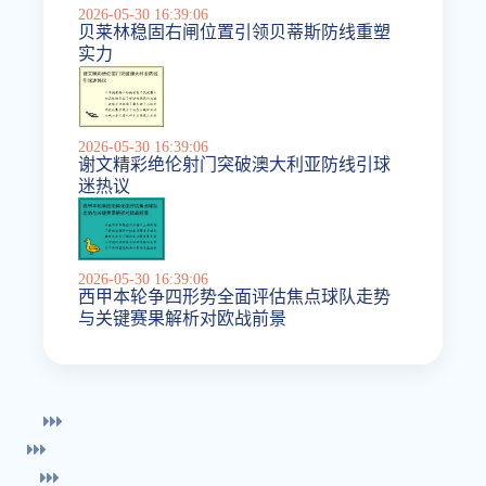
2026-05-30 16:39:06
贝莱林稳固右闸位置引领贝蒂斯防线重塑
实力
2026-05-30 16:39:06
谢文精彩绝伦射门突破澳大利亚防线引球
迷热议
2026-05-30 16:39:06
西甲本轮争四形势全面评估焦点球队走势
与关键赛果解析对欧战前景