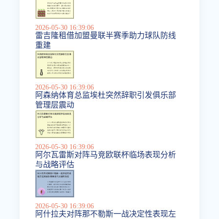
2026-05-30 16:39:06
雷吉隆租借加盟曼联半赛季助力球队防线
重建
2026-05-30 16:39:06
阿森纳体育总监埃杜突然辞职引发俱乐部
管理层震动
2026-05-30 16:39:06
阿尔瓦雷斯对阵马竞欧联杯临场表现分析
与战略评估
2026-05-30 16:39:06
阿什拉夫对阵那不勒斯一战决定性表现左