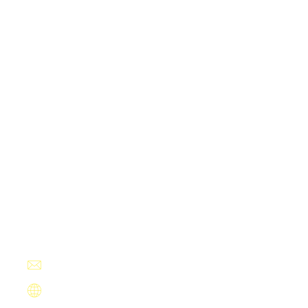
公司首页
关于2026世界杯
项目展示
企业文化
服务类型
联系世界杯官网
Contact Us
+13594780151
discouraging@icloud.com
https://online--2026shijiebei.com