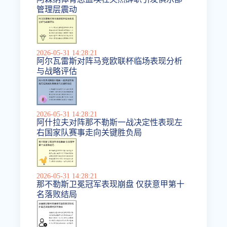
管理层震动
2026-05-31 14:28:21
阿尔瓦雷斯对阵马竞欧联杯临场表现分析
与战略评估
2026-05-31 14:28:21
阿什拉夫对阵那不勒斯一战决定性表现左
右国家队赛事走向关键胜负局
2026-05-31 14:28:21
那不勒斯卫冕冠军表现崩盘 仅获意甲第十
名落败结局