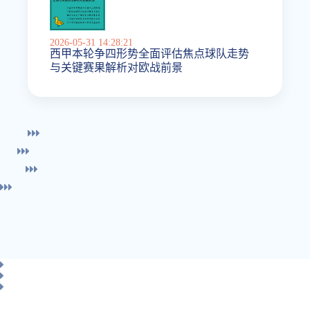
2026-05-31 14:28:21
西甲本轮争四形势全面评估焦点球队走势
与关键赛果解析对欧战前景