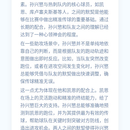
素。孙兴慜与热刺队内的核心球员，如凯
恩、库卢塞夫斯基等人，之间的默契是他能
够在比赛中做出精准传球的重要基础。通过
长期的配合，孙兴慜和队友之间的理解已经
达到了一种心领神会的程度。
在一些助攻场景中，孙兴慜并不是单纯地依
靠自己的判断，而是根据队友的跑动轨迹和
意图做出即时反应。比如，当队友突然改变
跑位，或者在进攻空间发生变化时，孙兴慜
总能够凭借与队友的默契做出快速调整，确
保传球精准无误。
这一点尤为体现在他和凯恩的配合上。凯恩
在场上的灵活跑动和精准的终结能力，给了
孙兴慜巨大的支持。孙兴慜总能够准确地预
测到凯恩的跑位，并为其提供最为有效的传
球，帮助球队在关键时刻突破对方防线，创
造出进攻机会。两人之间的默契使得孙兴慜