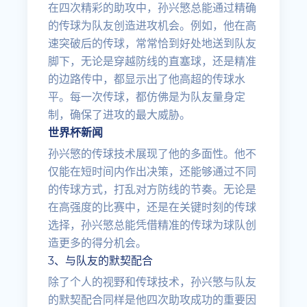
在四次精彩的助攻中，孙兴慜总能通过精确
的传球为队友创造进攻机会。例如，他在高
速突破后的传球，常常恰到好处地送到队友
脚下，无论是穿越防线的直塞球，还是精准
的边路传中，都显示出了他高超的传球水
平。每一次传球，都仿佛是为队友量身定
制，确保了进攻的最大威胁。
世界杯新闻
孙兴慜的传球技术展现了他的多面性。他不
仅能在短时间内作出决策，还能够通过不同
的传球方式，打乱对方防线的节奏。无论是
在高强度的比赛中，还是在关键时刻的传球
选择，孙兴慜总能凭借精准的传球为球队创
造更多的得分机会。
3、与队友的默契配合
除了个人的视野和传球技术，孙兴慜与队友
的默契配合同样是他四次助攻成功的重要因