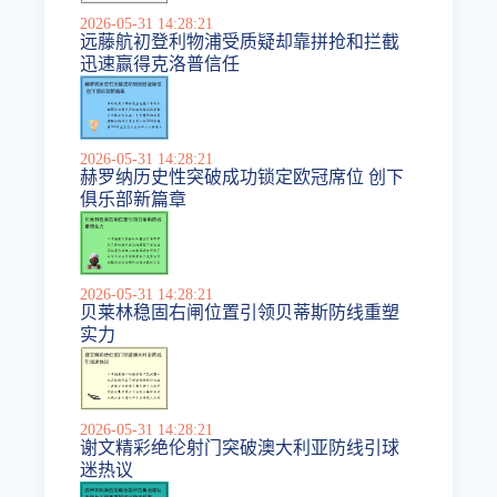
2026-05-31 14:28:21
远藤航初登利物浦受质疑却靠拼抢和拦截
迅速赢得克洛普信任
2026-05-31 14:28:21
赫罗纳历史性突破成功锁定欧冠席位 创下
俱乐部新篇章
2026-05-31 14:28:21
贝莱林稳固右闸位置引领贝蒂斯防线重塑
实力
2026-05-31 14:28:21
谢文精彩绝伦射门突破澳大利亚防线引球
迷热议