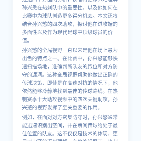
孙兴慜在热刺队中的重要性，以及他如何在
比赛中为球队创造更多得分机会。本文还将
结合孙兴慜的四次助攻，探讨他在进攻端的
多面性以及作为现代足球中顶级球员的价
值。
孙兴慜的全局视野一直以来是他在场上最为
出色的特点之一。在比赛中，孙兴慜能够快
速扫描场地，准确判断队友的跑位和对方防
守的漏洞。这种全局视野帮助他做出正确的
传球决策，即使是在高速对抗的情况下，他
依然能够冷静地找到最佳的传球路线。在热
刺赛季十大助攻视频中的四次关键助攻，孙
兴慜的视野发挥了至关重要的作用。
例如，在面对对方密集防守时，孙兴慜通常
能迅速识别出空间，并在瞬间传球给处于最
佳位置的队友。这不仅仅是技术的体现，更