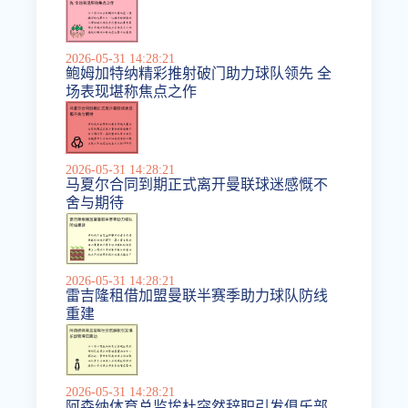
2026-05-31 14:28:21
鲍姆加特纳精彩推射破门助力球队领先 全
场表现堪称焦点之作
2026-05-31 14:28:21
马夏尔合同到期正式离开曼联球迷感慨不
舍与期待
2026-05-31 14:28:21
雷吉隆租借加盟曼联半赛季助力球队防线
重建
2026-05-31 14:28:21
阿森纳体育总监埃杜突然辞职引发俱乐部