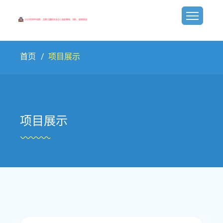
首页
项目展示
项目展示