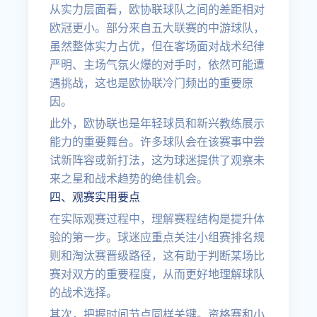
从实力层面看，欧协联球队之间的差距相对
欧冠更小。部分来自五大联赛的中游球队，
虽然整体实力占优，但在客场面对战术纪律
严明、主场气氛火爆的对手时，依然可能遭
遇挑战，这也是欧协联冷门频出的重要原
因。
此外，欧协联也是年轻球员和新兴教练展示
能力的重要舞台。许多球队会在该赛事中尝
试新阵容或新打法，这为球迷提供了观察未
来之星和战术趋势的绝佳机会。
四、观赛实用要点
在实际观赛过程中，理解赛程结构是提升体
验的第一步。球迷应重点关注小组赛排名规
则和淘汰赛晋级路径，这有助于判断某场比
赛对双方的重要程度，从而更好地理解球队
的战术选择。
其次，把握时间节点同样关键。资格赛和小