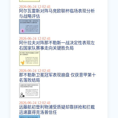
2026-06-24 12:02:41
阿尔瓦雷斯对阵马竞欧联杯临场表现分析
与战略评估
2026-06-24 12:02:41
阿什拉夫对阵那不勒斯一战决定性表现左
右国家队赛事走向关键胜负局
2026-06-24 12:02:41
那不勒斯卫冕冠军表现崩盘 仅获意甲第十
名落败结局
2026-06-24 12:02:41
远藤航初登利物浦受质疑却靠拼抢和拦截
迅速赢得克洛普信任