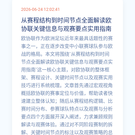
2026-06-24 12:02:41
从赛程结构到时间节点全面解读欧
协联关键信息与观赛要点实用指南
欧协联作为欧洲足坛近年来最具话题性的赛
事之一，正在逐步改变中小联赛球队参与欧
战的格局。本文将围绕“从赛程结构到时间
节点全面解读欧协联关键信息与观赛要点实
用指南”这一核心主题，对欧协联的整体框
架、赛程设计、关键时间节点以及观赛实用
技巧进行系统梳理。文章首先通过宏观视角
概括欧协联的赛事定位与价值，帮助读者快
速建立整体认知；随后从赛程结构逻辑、比
赛时间分布、参赛球队特点以及观赛与分析
要点四个方面展开深入阐述，力求兼顾规则
解读与观赛体验。通过对不同阶段赛制的拆
解、关键时间节点的标注以及观赛策略的总