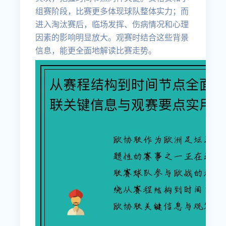
组赛阶段，比赛更多体现球队整体实力；而
进入淘汰赛后，临场发挥、伤病情况和心理
因素的影响明显放大。观赛时结合这些背景
信息，能更全面地解读比赛走势。