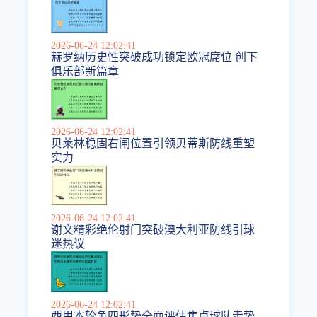
2026-06-24 12:02:41
赫罗纳历史性突破成功锁定欧冠席位 创下
俱乐部新篇章
2026-06-24 12:02:41
贝莱林稳固右闸位置引领贝蒂斯防线重塑
实力
2026-06-24 12:02:41
谢文精彩绝伦射门突破澳大利亚防线引球
迷热议
2026-06-24 12:02:41
西甲本轮争四形势全面评估焦点球队走势