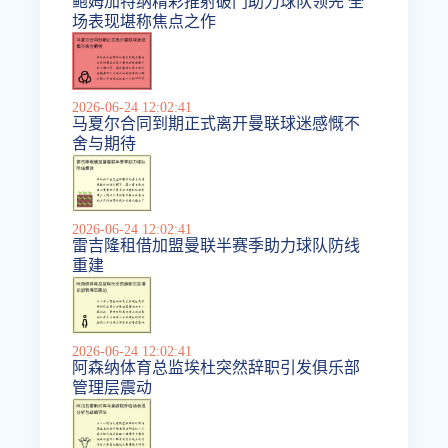
鲍姆加特纳精彩推射破门助力球队领先 全
场表现堪称焦点之作
2026-06-24 12:02:41
马夏尔合同到期正式离开曼联球迷感慨不
舍与期待
2026-06-24 12:02:41
雷吉隆租借加盟曼联半赛季助力球队防线
重建
2026-06-24 12:02:41
阿森纳体育总监埃杜突然辞职引发俱乐部
管理层震动