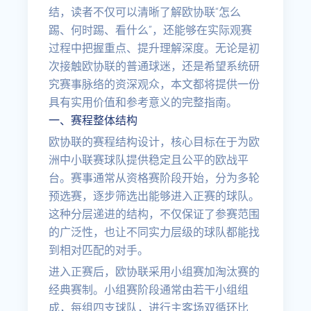
结，读者不仅可以清晰了解欧协联“怎么
踢、何时踢、看什么”，还能够在实际观赛
过程中把握重点、提升理解深度。无论是初
次接触欧协联的普通球迷，还是希望系统研
究赛事脉络的资深观众，本文都将提供一份
具有实用价值和参考意义的完整指南。
一、赛程整体结构
欧协联的赛程结构设计，核心目标在于为欧
洲中小联赛球队提供稳定且公平的欧战平
台。赛事通常从资格赛阶段开始，分为多轮
预选赛，逐步筛选出能够进入正赛的球队。
这种分层递进的结构，不仅保证了参赛范围
的广泛性，也让不同实力层级的球队都能找
到相对匹配的对手。
进入正赛后，欧协联采用小组赛加淘汰赛的
经典赛制。小组赛阶段通常由若干小组组
成，每组四支球队，进行主客场双循环比