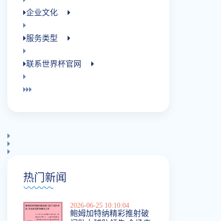
企业文化
服务类型
联系世界杯官网
热门新闻
2026-06-25 10:10:04
鲍姆加特纳精彩推射破