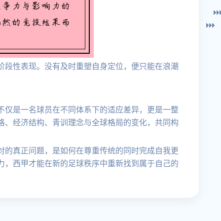
阶段性表现。没有及时重塑自身定位，便只能在浪潮
不仅是一名球员在不同体系下的适应差异，更是一整
格、经济结构、青训理念与全球格局的变化，共同构
对的真正问题，是如何在尊重传统的同时完成自我更
力，西甲才能在新的足球秩序中重新找到属于自己的