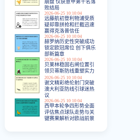
崩盘 仅获意甲第十名落
败结局
2026-06-25 10:10:04
远藤航初登利物浦受质
疑却靠拼抢和拦截迅速
赢得克洛普信任
2026-06-25 10:10:04
赫罗纳历史性突破成功
锁定欧冠席位 创下俱乐
部新篇章
2026-06-25 10:10:04
贝莱林稳固右闸位置引
领贝蒂斯防线重塑实力
2026-06-25 10:10:04
谢文精彩绝伦射门突破
澳大利亚防线引球迷热
议
2026-06-25 10:10:04
西甲本轮争四形势全面
评估焦点球队走势与关
键赛果解析对欧战前景