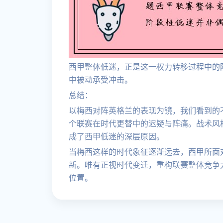
西甲整体低迷，正是这一权力转移过程中的
中被动承受冲击。
总结：
以梅西对阵英格兰的表现为镜，我们看到的
个联赛在时代更替中的迟疑与阵痛。战术风
成了西甲低迷的深层原因。
当梅西这样的时代象征逐渐远去，西甲所面
新。唯有正视时代变迁，重构联赛整体竞争
位置。