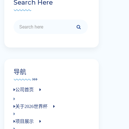
Search Here
导航
公司首页
关于2026世界杯
项目展示